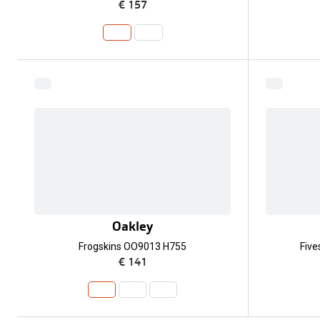
€ 157
Oakley
Frogskins OO9013 H755
Fiv
€ 141