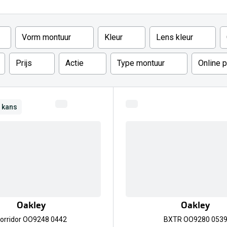
Inloggen mijn account
sterkte: vanaf €30
Vorm montuur
Kleur
Lens kleur
20-20-2 regel
en
Blog: meer informatie & tips
Prijs
Actie
Type montuur
Online 
e kans
Oakley
Oakley
orridor OO9248 0442
BXTR OO9280 053