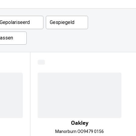
Gepolariseerd
Gespiegeld
passen
Oakley
9
Manorburn OO9479 0156