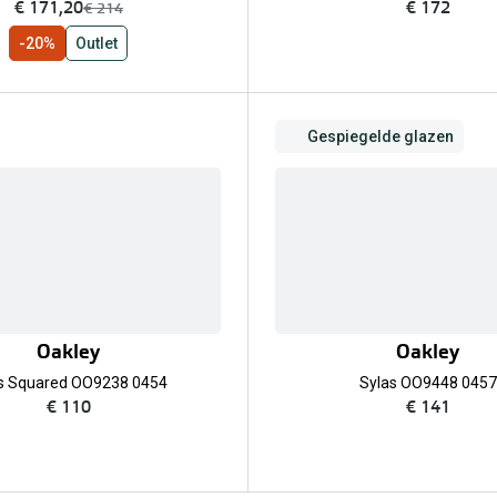
nu:
€ 171,20
€ 172
was:
€ 214
-20%
Outlet
Gespiegelde glazen
Oakley
Oakley
es Squared OO9238 0454
Sylas OO9448 0457
€ 110
€ 141