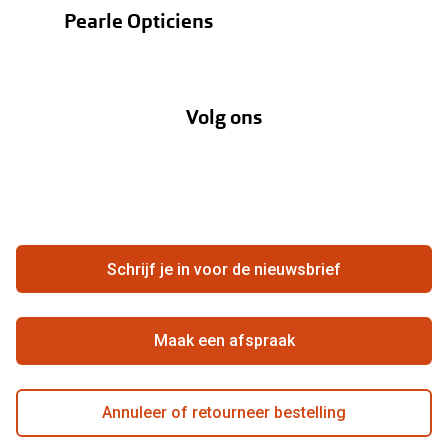
Contactlenzen
Pearle Opticiens
Verzending
Oogmeting
Over Pearle
Annuleer of retourneer een bestelling
Lenzenabonnement
Volg ons
Opticiens
Hier de overeenkomst ontbinden
Merken
Vacatures
Meestgestelde vragen
Zakelijk
Contact
Ondernemen bij Pearle
Zorgvergoeding
Schrijf je in voor de nieuwsbrief
Beste winkelketen
Garanties
Actievoorwaarden
Maak een afspraak
Annuleer of retourneer bestelling