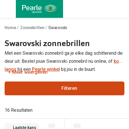
Ga
direct
naar
Alle brillen
Alle cont
de
Home
Zonnebrillen
Swarovski
Damesbrillen
Maandlen
inhoud
Swarovski zonnebrillen
Herenbrillen
Daglenze
Met een Swarovski zonnebril ga je elke dag schitterend de
Kinderbrillen
Multifocal
deur uit. Bestel jouw Swarovski zonnebril nu online, of
kom
Lenzen met
langs
bij een
Pearle winkel
bij jou in de buurt.
Soorten brillen
+ Meer weergeven
Kleurlenz
Bril op sterkte
Filteren
Nachtlenz
Multifocale bril
Harde len
Blauw-violet licht bril
16 Resultaten
Lenzenvlo
Computerbril
Lenzenab
Laatste kans