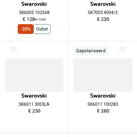
Biofinity
Swarovski
Swarovski
Nieuwe collectie
SK6005 102568
SK7003 4004/2
Dailies
nu:
€ 128
€ 230
was:
€ 160
Merken
Precision
-20%
Outlet
Ray-Ban
Alle lenz
DbyD
Gepolariseerd
Online h
Michael Kors
Doe de tes
Emporio Armani
Contactle
Unofficial
Lenzen op
Swarovski
Swarovski
Oakley
Alles over
SK6011 3003LA
SK6011 100283
Ralph Lauren
€ 230
€ 260
Burberry
Alle brillen merken