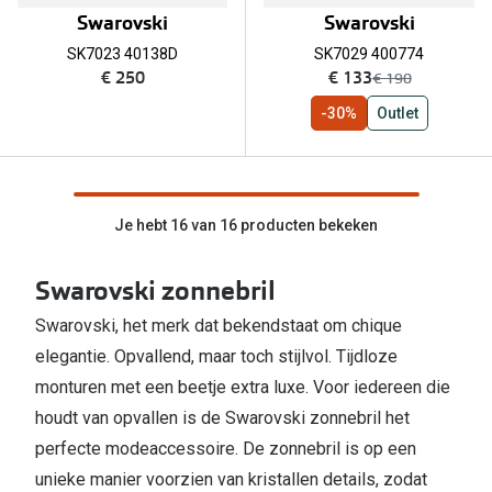
Swarovski
Swarovski
SK7023 40138D
SK7029 400774
nu:
€ 250
€ 133
was:
€ 190
-30%
Outlet
Je hebt 16 van 16 producten bekeken
Swarovski zonnebril
Swarovski, het merk dat bekendstaat om chique
elegantie. Opvallend, maar toch stijlvol. Tijdloze
monturen met een beetje extra luxe. Voor iedereen die
houdt van opvallen is de Swarovski zonnebril het
perfecte modeaccessoire. De zonnebril is op een
unieke manier voorzien van kristallen details, zodat