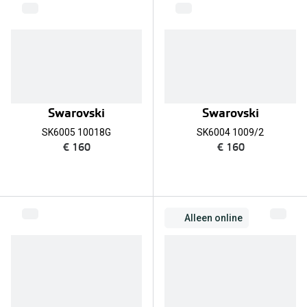
Online hulp & advies
Online bril kopen in maar 4 stappen
Soorten brillenglazen
Swarovski
Swarovski
Bril online passen
SK6005 10018G
SK6004 1009/2
Brillentrends
€ 160
€ 160
Zorgvergoeding brillen
Meekleurende glazen
Alleen online
Nachtbril
Alles over brillen