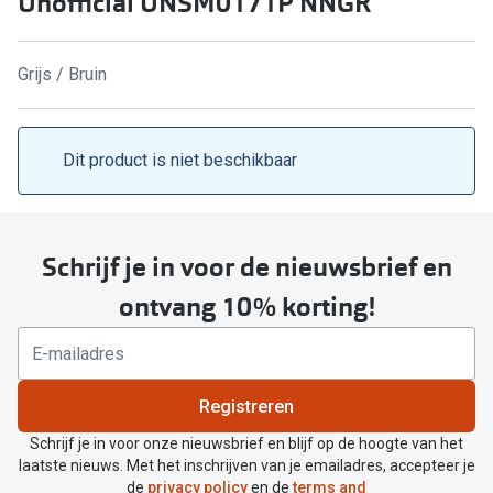
Unofficial UNSM0171P NNGR
Kant en klare leesbrillen
Lenzen di
Brilabonnementen
Grijs / Bruin
Acties
Pearle Bril Plan
Pakketkort
Pearle Bril Plan Kids+
Dit product is niet beschikbaar
Lenzenabo
Acties
Start grat
Outlet: tot wel 50% korting!
Schrijf je in voor de nieuwsbrief en
Bekijk all
3 brillen voor de prijs van 1
ontvang 10% korting!
Merken
Tot €100 korting op jouw nieuwe bril
iWear
Bekijk alle brillenacties
Registreren
Air Optix
Uitgelicht
Schrijf je in voor onze nieuwsbrief en blijf op de hoogte van het
Acuvue
laatste nieuws. Met het inschrijven van je emailadres, accepteer je
Complete bril op sterkte: vanaf €30
de
privacy policy
en de
terms and