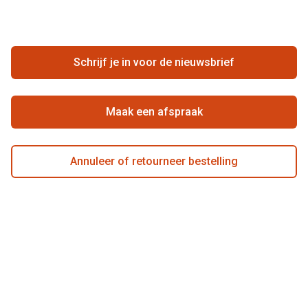
Zakelijk
Contact
Ondernemen bij Pearle
Zorgvergoeding
Schrijf je in voor de nieuwsbrief
Beste winkelketen
Garanties
Actievoorwaarden
Maak een afspraak
Annuleer of retourneer bestelling