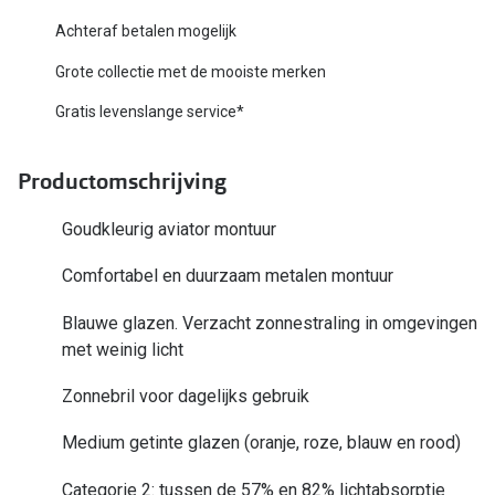
Biofinity
Nieuwe collectie
Achteraf betalen mogelijk
Dailies
Grote collectie met de mooiste merken
Merken
Precision
Gratis levenslange service*
Ray-Ban
Alle lenz
Productomschrijving
DbyD
Online h
Michael Kors
Goudkleurig aviator montuur
Doe de tes
Emporio Armani
Comfortabel en duurzaam metalen montuur
Contactle
Unofficial
Blauwe glazen. Verzacht zonnestraling in omgevingen
Lenzen op
met weinig licht
Oakley
Alles over
Zonnebril voor dagelijks gebruik
Ralph Lauren
Burberry
Medium getinte glazen (oranje, roze, blauw en rood)
Alle brillen merken
Categorie 2: tussen de 57% en 82% lichtabsorptie