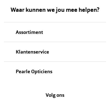
Waar kunnen we jou mee helpen?
Assortiment
Brillen
Klantenservice
Zonnebrillen
Bestellen
Contactlenzen
Pearle Opticiens
Verzending
Oogmeting
Over Pearle
Annuleer of retourneer een bestelling
Lenzenabonnement
Volg ons
Opticiens
Hier de overeenkomst ontbinden
Merken
Vacatures
Meestgestelde vragen