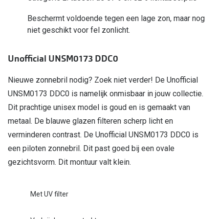
Beschermt voldoende tegen een lage zon, maar nog
Online hulp & advies
niet geschikt voor fel zonlicht.
Online bril kopen in maar 4 stappen
Unofficial UNSM0173 DDC0
Soorten brillenglazen
Nieuwe zonnebril nodig? Zoek niet verder! De Unofficial
Bril online passen
UNSM0173 DDC0 is namelijk onmisbaar in jouw collectie.
Brillentrends
Dit prachtige unisex model is goud en is gemaakt van
Zorgvergoeding brillen
metaal. De blauwe glazen filteren scherp licht en
verminderen contrast. De Unofficial UNSM0173 DDC0 is
Meekleurende glazen
een piloten zonnebril. Dit past goed bij een ovale
Nachtbril
gezichtsvorm. Dit montuur valt klein.
Alles over brillen
Met UV filter