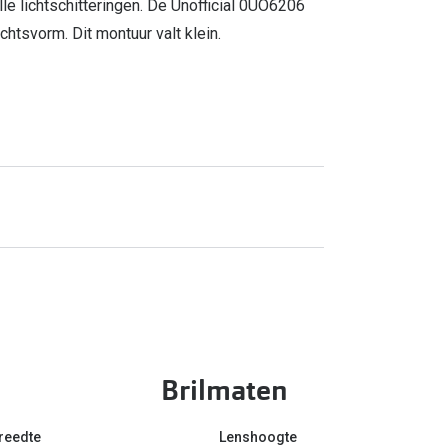
e lichtschitteringen. De Unofficial 0UO6206
chtsvorm. Dit montuur valt klein.
Brilmaten
reedte
Lenshoogte