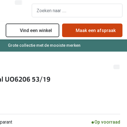
Vind een winkel
Maak een afspraak
Grote collectie met de mooiste merken
assen
Online bril kopen in maar 4 stappen
Soorten zonnebrillenglazen
Soorten brillenglazen
Zonnebril online passen
Bril online passen
Zonnebrillentrends
ial UO6206 53/19
Brillentrends
Meekleurende glazen
Zorgvergoeding brillen
Alles over zonnebrillen
Meekleurende glazen
Nachtbril
Alles over brillen
parant
Op voorraad