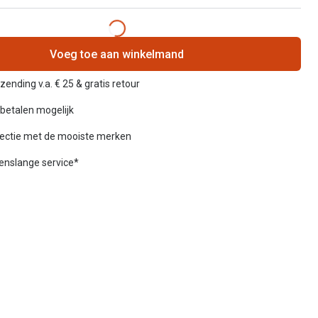
Voeg toe aan winkelmand
zending v.a. € 25 & gratis retour
betalen mogelijk
lectie met de mooiste merken
venslange service*