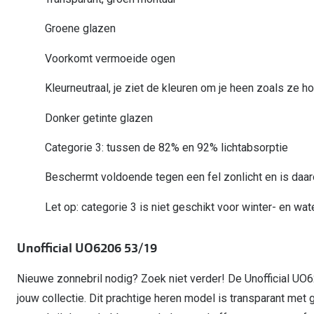
Start gratis met het dragen van lenzen
Kant en klare leesbrillen
Gepolariseerde zonnebril
Gebruiksaanwijzingen
Biofinity
Ray-Ban Icons
Groene glazen
Lenzen direct herbestellen
Overzetzonnebril
Pearle: Beste Optiekketen!
Dailies
Complete bril op 
Voorkomt vermoeide ogen
Precision1
Nieuwe collectie
Alle lenzen merk
Kleurneutraal, je ziet de kleuren om je heen zoals ze ho
Donker getinte glazen
Categorie 3: tussen de 82% en 92% lichtabsorptie
Beschermt voldoende tegen een fel zonlicht en is daa
Let op: categorie 3 is niet geschikt voor winter- en wat
Unofficial UO6206 53/19
Nieuwe zonnebril nodig? Zoek niet verder! De Unofficial UO
jouw collectie. Dit prachtige heren model is transparant met