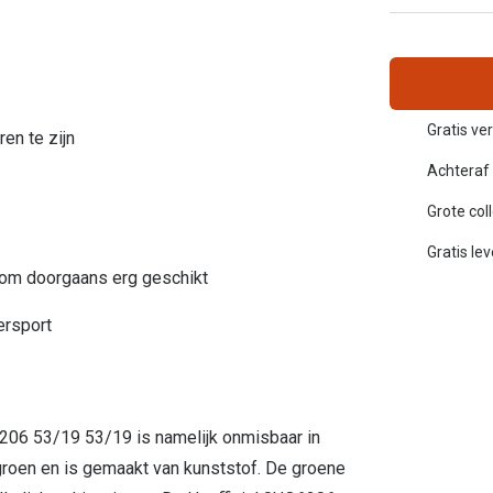
Inloggen mijn account
sterkte: vanaf €30
20-20-2 regel
en
Blog: meer informatie & tips
Gratis ver
ren te zijn
Achteraf 
Grote col
Gratis le
rom doorgaans erg geschikt
ersport
6206 53/19 53/19 is namelijk onmisbaar in
 groen en is gemaakt van kunststof. De groene