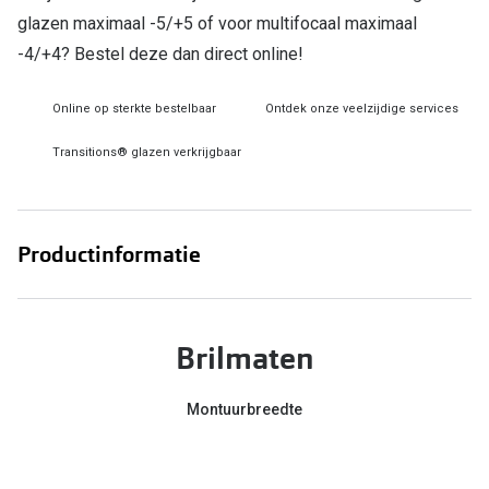
glazen maximaal -5/+5 of voor multifocaal maximaal
Online hulp & advies
-4/+4? Bestel deze dan direct online!
Online bril kopen in maar 4 stappen
Online op sterkte bestelbaar
Ontdek onze veelzijdige services
Soorten brillenglazen
Transitions® glazen verkrijgbaar
Bril online passen
Brillentrends
Productinformatie
Zorgvergoeding brillen
Meekleurende glazen
Brilmaten
Nachtbril
Alles over brillen
Montuurbreedte