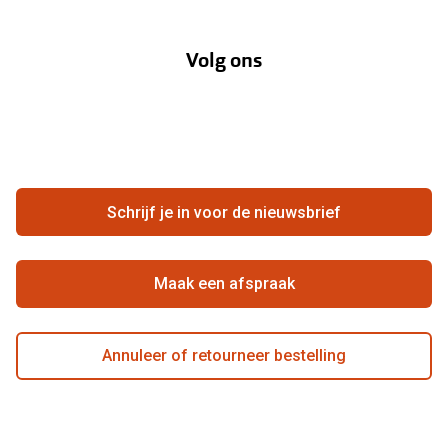
Over Pearle
Annuleer of retourneer een bestelling
Lenzenabonnement
Volg ons
Opticiens
Hier de overeenkomst ontbinden
Merken
Vacatures
Meestgestelde vragen
Zakelijk
Contact
Ondernemen bij Pearle
Zorgvergoeding
Schrijf je in voor de nieuwsbrief
Beste winkelketen
Garanties
Actievoorwaarden
Maak een afspraak
Annuleer of retourneer bestelling