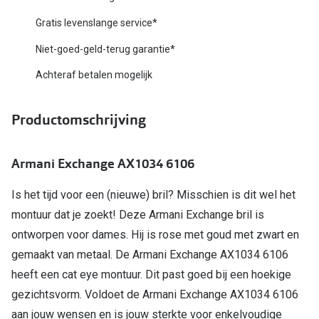
Biofinity
Nieuwe collectie
Gratis levenslange service*
Dailies
Niet-goed-geld-terug garantie*
Merken
Precision
Achteraf betalen mogelijk
Ray-Ban
Alle lenz
DbyD
Productomschrijving
Online h
Michael Kors
Doe de tes
Armani Exchange AX1034 6106
Emporio Armani
Contactle
Is het tijd voor een (nieuwe) bril? Misschien is dit wel het
Unofficial
Lenzen op
montuur dat je zoekt! Deze Armani Exchange bril is
Oakley
ontworpen voor dames. Hij is rose met goud met zwart en
Alles over
gemaakt van metaal. De Armani Exchange AX1034 6106
Ralph Lauren
heeft een cat eye montuur. Dit past goed bij een hoekige
Burberry
gezichtsvorm. Voldoet de Armani Exchange AX1034 6106
Alle brillen merken
aan jouw wensen en is jouw sterkte voor enkelvoudige