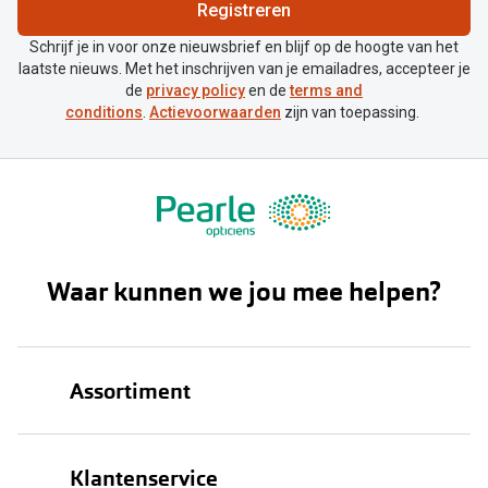
Biofinity
Registreren
Nieuwe collectie
Dailies
Schrijf je in voor onze nieuwsbrief en blijf op de hoogte van het
laatste nieuws. Met het inschrijven van je emailadres, accepteer je
Merken
Precision
de
privacy policy
en de
terms and
conditions
.
Actievoorwaarden
zijn van toepassing.
Ray-Ban
Alle lenz
DbyD
Online h
Michael Kors
Doe de tes
Emporio Armani
Contactle
Waar kunnen we jou mee helpen?
Unofficial
Lenzen op
Oakley
Alles over
Assortiment
Ralph Lauren
Burberry
Brillen
Klantenservice
Alle brillen merken