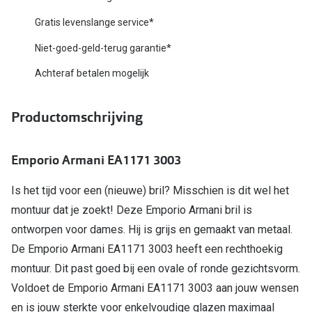
Biofinity
Nieuwe collectie
Gratis levenslange service*
Dailies
Niet-goed-geld-terug garantie*
Merken
Precision
Achteraf betalen mogelijk
Ray-Ban
Alle lenz
DbyD
Productomschrijving
Online h
Michael Kors
Doe de tes
Emporio Armani EA1171 3003
Emporio Armani
Contactle
Is het tijd voor een (nieuwe) bril? Misschien is dit wel het
Unofficial
Lenzen op
montuur dat je zoekt! Deze Emporio Armani bril is
Oakley
ontworpen voor dames. Hij is grijs en gemaakt van metaal.
Alles over
De Emporio Armani EA1171 3003 heeft een rechthoekig
Ralph Lauren
montuur. Dit past goed bij een ovale of ronde gezichtsvorm.
Burberry
Voldoet de Emporio Armani EA1171 3003 aan jouw wensen
Alle brillen merken
en is jouw sterkte voor enkelvoudige glazen maximaal