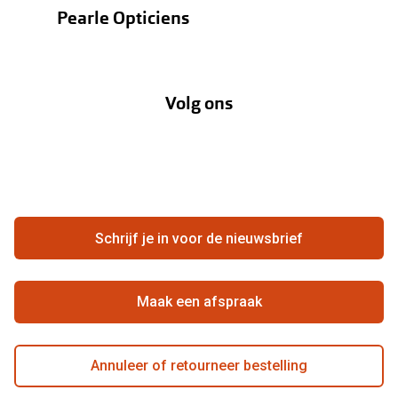
Contactlenzen
Pearle Opticiens
Verzending
Oogmeting
Over Pearle
Annuleer of retourneer een bestelling
Lenzenabonnement
Volg ons
Opticiens
Hier de overeenkomst ontbinden
Merken
Vacatures
Meestgestelde vragen
Zakelijk
Contact
Ondernemen bij Pearle
Zorgvergoeding
Schrijf je in voor de nieuwsbrief
Beste winkelketen
Garanties
Actievoorwaarden
Maak een afspraak
Annuleer of retourneer bestelling