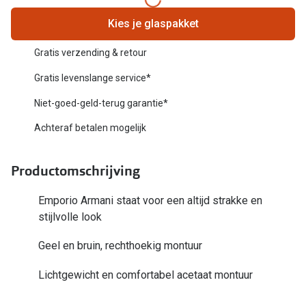
Biofinity
Nieuwe collectie
Kies je glaspakket
Dailies
Merken
Gratis verzending & retour
Precision
Gratis levenslange service*
Ray-Ban
Alle lenz
Niet-goed-geld-terug garantie*
DbyD
Online h
Achteraf betalen mogelijk
Michael Kors
Doe de tes
Emporio Armani
Productomschrijving
Contactle
Unofficial
Emporio Armani staat voor een altijd strakke en
Lenzen op
stijlvolle look
Oakley
Alles over
Geel en bruin, rechthoekig montuur
Ralph Lauren
Burberry
Lichtgewicht en comfortabel acetaat montuur
Alle brillen merken