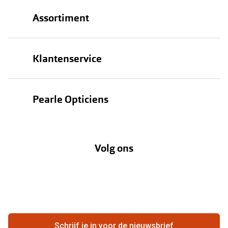
Assortiment
Brillen
Klantenservice
Zonnebrillen
Bestellen
Contactlenzen
Pearle Opticiens
Verzending
Oogmeting
Over Pearle
Annuleer of retourneer een bestelling
Lenzenabonnement
Volg ons
Opticiens
Hier de overeenkomst ontbinden
Merken
Vacatures
Meestgestelde vragen
Zakelijk
Contact
Ondernemen bij Pearle
Zorgvergoeding
Schrijf je in voor de nieuwsbrief