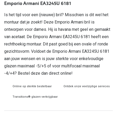
Emporio Armani EA3245U 6181
Online hulp & advies
Is het tijd voor een (nieuwe) bril? Misschien is dit wel het
montuur dat je zoekt! Deze Emporio Armani bril is
Online bril kopen in maar 4 stappen
ontworpen voor dames. Hij is havana met geel en gemaakt
Soorten brillenglazen
van acetaat. De Emporio Armani EA3245U 6181 heeft een
Bril online passen
rechthoekig montuur. Dit past goed bij een ovale of ronde
gezichtsvorm. Voldoet de Emporio Armani EA3245U 6181
Brillentrends
aan jouw wensen en is jouw sterkte voor enkelvoudige
Zorgvergoeding brillen
glazen maximaal -5/+5 of voor multifocaal maximaal
-4/+4? Bestel deze dan direct online!
Meekleurende glazen
Nachtbril
Online op sterkte bestelbaar
Ontdek onze veelzijdige services
Alles over brillen
Transitions® glazen verkrijgbaar