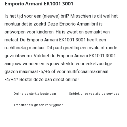
Emporio Armani EK1001 3001
Online hulp & advies
Is het tijd voor een (nieuwe) bril? Misschien is dit wel het
montuur dat je zoekt! Deze Emporio Armani bril is
Online bril kopen in maar 4 stappen
ontworpen voor kinderen. Hij is zwart en gemaakt van
Soorten brillenglazen
metaal. De Emporio Armani EK1001 3001 heeft een
Bril online passen
rechthoekig montuur. Dit past goed bij een ovale of ronde
gezichtsvorm. Voldoet de Emporio Armani EK1001 3001
Brillentrends
aan jouw wensen en is jouw sterkte voor enkelvoudige
Zorgvergoeding brillen
glazen maximaal -5/+5 of voor multifocaal maximaal
-4/+4? Bestel deze dan direct online!
Meekleurende glazen
Nachtbril
Online op sterkte bestelbaar
Ontdek onze veelzijdige services
Alles over brillen
Transitions® glazen verkrijgbaar