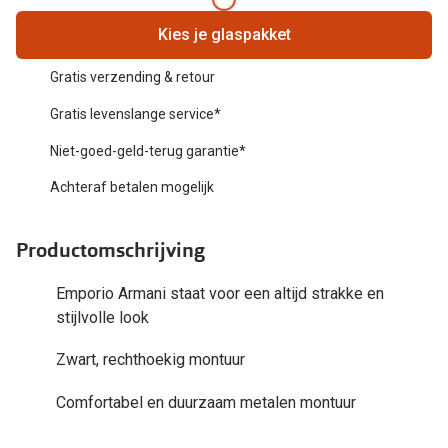
Biofinity
Nieuwe collectie
Kies je glaspakket
Dailies
Merken
Gratis verzending & retour
Precision
Gratis levenslange service*
Ray-Ban
Alle lenz
Niet-goed-geld-terug garantie*
DbyD
Online h
Achteraf betalen mogelijk
Michael Kors
Doe de tes
Emporio Armani
Productomschrijving
Contactle
Unofficial
Emporio Armani staat voor een altijd strakke en
Lenzen op
stijlvolle look
Oakley
Alles over
Zwart, rechthoekig montuur
Ralph Lauren
Burberry
Comfortabel en duurzaam metalen montuur
Alle brillen merken