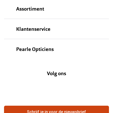
Assortiment
Brillen
Klantenservice
Zonnebrillen
Bestellen
Contactlenzen
Pearle Opticiens
Verzending
Oogmeting
Over Pearle
Annuleer of retourneer een bestelling
Lenzenabonnement
Volg ons
Opticiens
Hier de overeenkomst ontbinden
Merken
Vacatures
Meestgestelde vragen
Zakelijk
Contact
Ondernemen bij Pearle
Zorgvergoeding
Schrijf je in voor de nieuwsbrief