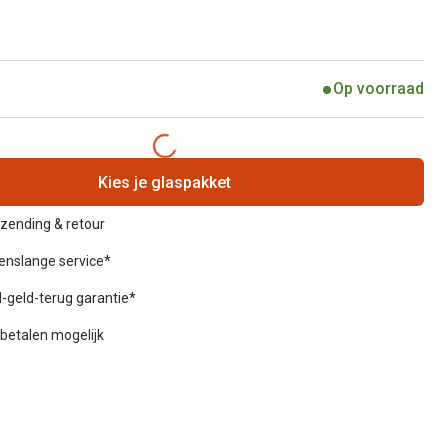
Op voorraad
Kies je glaspakket
rzending & retour
venslange service*
-geld-terug garantie*
betalen mogelijk