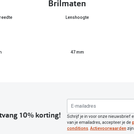
Brilmaten
reedte
Lenshoogte
m
47 mm
ntvang 10% korting!
Schrijf je in voor onze nieuwsbrief 
van je emailadres, accepteer je de
p
conditions
.
Actievoorwaarden
zijn