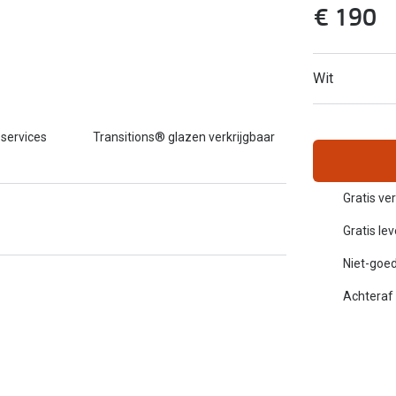
€ 190
Inloggen mijn account
sterkte: vanaf €30
20-20-2 regel
Wit
en
Blog: meer informatie & tips
 services
Transitions® glazen verkrijgbaar
Gratis ve
Gratis le
Niet-goed
Achteraf 