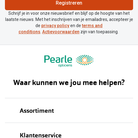
Biofinity
Registreren
Nieuwe collectie
Dailies
Schrijf je in voor onze nieuwsbrief en blijf op de hoogte van het
laatste nieuws. Met het inschrijven van je emailadres, accepteer je
Merken
Precision
de
privacy policy
en de
terms and
conditions
.
Actievoorwaarden
zijn van toepassing.
Ray-Ban
Alle lenz
DbyD
Online h
Michael Kors
Doe de tes
Emporio Armani
Contactle
Waar kunnen we jou mee helpen?
Unofficial
Lenzen op
Oakley
Alles over
Assortiment
Ralph Lauren
Burberry
Brillen
Klantenservice
Alle brillen merken