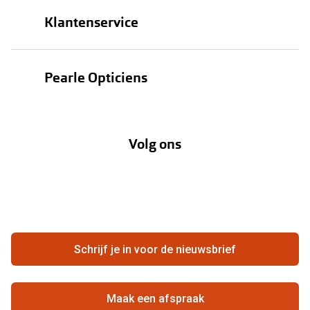
Brillen
Klantenservice
Zonnebrillen
Bestellen
Contactlenzen
Pearle Opticiens
Verzending
Oogmeting
Over Pearle
Annuleer of retourneer een bestelling
Lenzenabonnement
Volg ons
Opticiens
Hier de overeenkomst ontbinden
Merken
Vacatures
Meestgestelde vragen
Zakelijk
Contact
Ondernemen bij Pearle
Zorgvergoeding
Schrijf je in voor de nieuwsbrief
Beste winkelketen
Garanties
Actievoorwaarden
Maak een afspraak