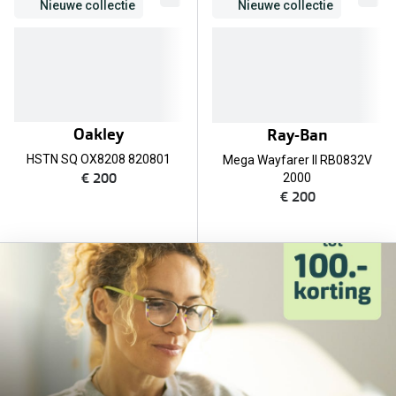
Biofinity
Nieuwe collectie
Nieuwe collectie
Nieuwe collectie
Dailies
Merken
Precision
Ray-Ban
Alle lenz
Oakley
Ray-Ban
DbyD
Online h
HSTN SQ OX8208 820801
Mega Wayfarer II RB0832V
Michael Kors
€ 200
2000
Doe de tes
€ 200
Emporio Armani
Contactle
Unofficial
Lenzen op
Oakley
Alles over
Ralph Lauren
Burberry
Alle brillen merken