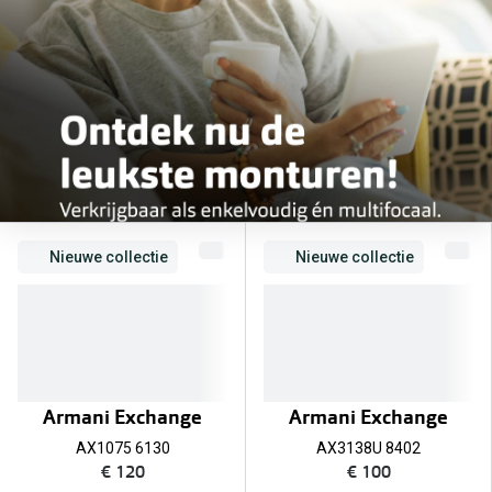
Online hulp & advies
Online bril kopen in maar 4 stappen
Soorten brillenglazen
Bril online passen
Brillentrends
Nieuwe collectie
Nieuwe collectie
Zorgvergoeding brillen
Meekleurende glazen
Nachtbril
Alles over brillen
Armani Exchange
Armani Exchange
AX1075 6130
AX3138U 8402
€ 120
€ 100