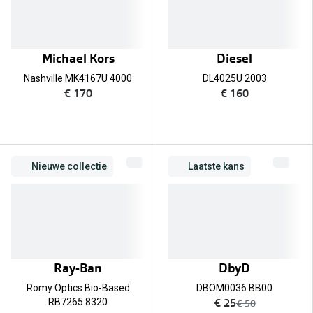
Michael Kors
Diesel
Nashville MK4167U 4000
DL4025U 2003
€ 170
€ 160
Nieuwe collectie
Laatste kans
Ray-Ban
DbyD
Romy Optics Bio-Based
DBOM0036 BB00
nu:
€ 25
RB7265 8320
was:
€ 50