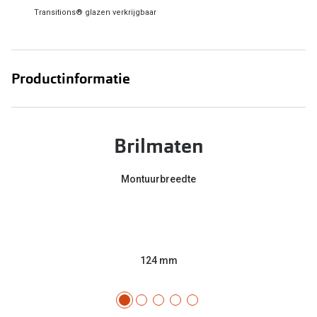
Transitions® glazen verkrijgbaar
Online hulp & advies
Online bril kopen in maar 4 stappen
Productinformatie
Soorten brillenglazen
Bril online passen
Brilmaten
Brillentrends
Zorgvergoeding brillen
Montuurbreedte
Meekleurende glazen
Nachtbril
Alles over brillen
124 mm