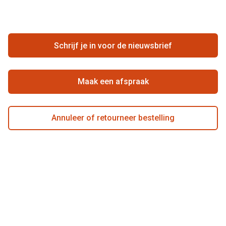
Zakelijk
Contact
Ondernemen bij Pearle
Zorgvergoeding
Schrijf je in voor de nieuwsbrief
Beste winkelketen
Garanties
Actievoorwaarden
Maak een afspraak
Annuleer of retourneer bestelling