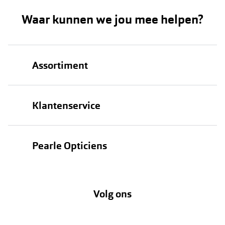
Waar kunnen we jou mee helpen?
Assortiment
Brillen
Klantenservice
Zonnebrillen
Bestellen
Contactlenzen
Pearle Opticiens
Verzending
Oogmeting
Over Pearle
Annuleer of retourneer een bestelling
Lenzenabonnement
Volg ons
Opticiens
Hier de overeenkomst ontbinden
Merken
Vacatures
Meestgestelde vragen