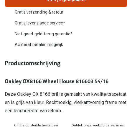
Biofinity
Nieuwe collectie
Gratis verzending & retour
Dailies
Merken
Gratis levenslange service*
Precision
Niet-goed-geld-terug garantie*
Ray-Ban
Alle lenz
Achteraf betalen mogelijk
DbyD
Online h
Michael Kors
Productomschrijving
Doe de tes
Emporio Armani
Contactle
Oakley OX8166 Wheel House 816603 54/16
Unofficial
Lenzen op
Deze Oakley OX 8166 bril is gemaakt van kwaliteitsacetaat
Oakley
Alles over
en is grijs van kleur. Rechthoekig, vierkantvormig frame met
Ralph Lauren
een lensbreedte van 54mm.
Burberry
Online op sterkte bestelbaar
Ontdek onze veelzijdige services
Alle brillen merken