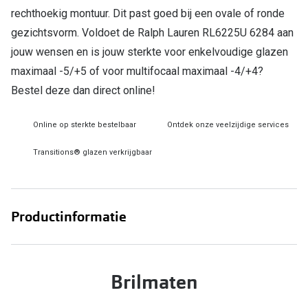
rechthoekig montuur. Dit past goed bij een ovale of ronde
Online hulp & advies
gezichtsvorm. Voldoet de Ralph Lauren RL6225U 6284 aan
jouw wensen en is jouw sterkte voor enkelvoudige glazen
Online bril kopen in maar 4 stappen
maximaal -5/+5 of voor multifocaal maximaal -4/+4?
Soorten brillenglazen
Bestel deze dan direct online!
Bril online passen
Online op sterkte bestelbaar
Ontdek onze veelzijdige services
Brillentrends
Transitions® glazen verkrijgbaar
Zorgvergoeding brillen
Meekleurende glazen
Productinformatie
Nachtbril
Alles over brillen
Brilmaten