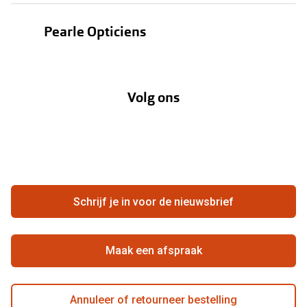
Bestellen
Contactlenzen
Pearle Opticiens
Verzending
Oogmeting
Over Pearle
Annuleer of retourneer een bestelling
Lenzenabonnement
Volg ons
Opticiens
Hier de overeenkomst ontbinden
Merken
Vacatures
Meestgestelde vragen
Zakelijk
Contact
Ondernemen bij Pearle
Zorgvergoeding
Schrijf je in voor de nieuwsbrief
Beste winkelketen
Garanties
Actievoorwaarden
Maak een afspraak
Annuleer of retourneer bestelling