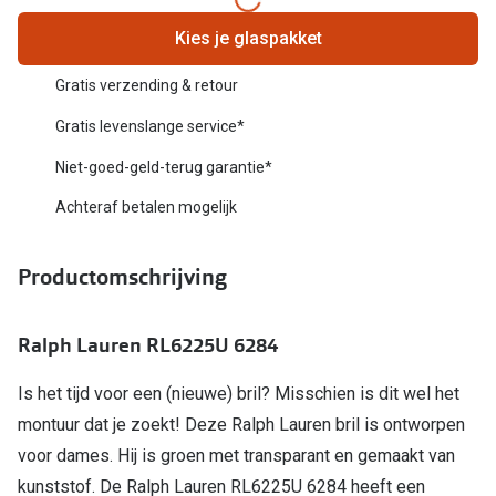
Biofinity
Nieuwe collectie
Kies je glaspakket
Dailies
Merken
Gratis verzending & retour
Precision
Gratis levenslange service*
Ray-Ban
Alle lenz
Niet-goed-geld-terug garantie*
DbyD
Online h
Achteraf betalen mogelijk
Michael Kors
Doe de tes
Emporio Armani
Productomschrijving
Contactle
Unofficial
Lenzen op
Ralph Lauren RL6225U 6284
Oakley
Alles over
Is het tijd voor een (nieuwe) bril? Misschien is dit wel het
Ralph Lauren
montuur dat je zoekt! Deze Ralph Lauren bril is ontworpen
Burberry
voor dames. Hij is groen met transparant en gemaakt van
kunststof. De Ralph Lauren RL6225U 6284 heeft een
Alle brillen merken