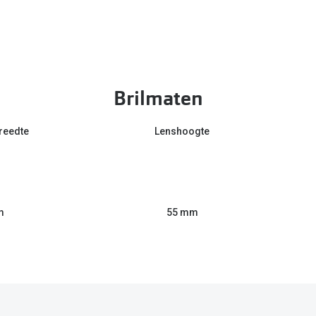
Brilmaten
reedte
Lenshoogte
m
55 mm