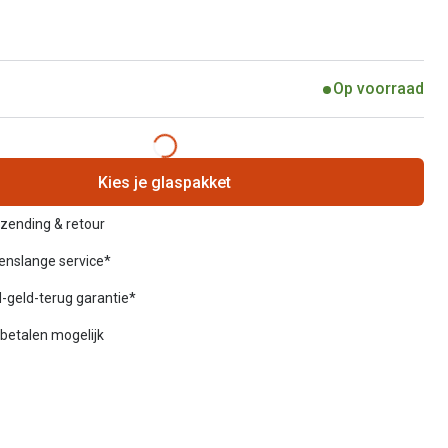
Op voorraad
Kies je glaspakket
rzending & retour
venslange service*
-geld-terug garantie*
betalen mogelijk