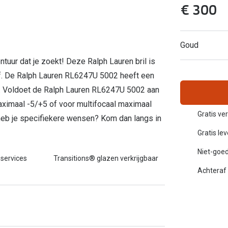
€ 300
Inloggen mijn account
sterkte: vanaf €30
20-20-2 regel
Goud
en
Blog: meer informatie & tips
ontuur dat je zoekt! Deze Ralph Lauren bril is
f. De Ralph Lauren RL6247U 5002 heeft een
m. Voldoet de Ralph Lauren RL6247U 5002 aan
ximaal -5/+5 of voor multifocaal maximaal
Gratis ve
 heb je specifiekere wensen? Kom dan langs in
Gratis le
Niet-goed
 services
Transitions® glazen verkrijgbaar
Achteraf 