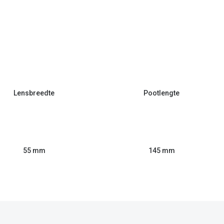
Lensbreedte
Pootlengte
55 mm
145 mm