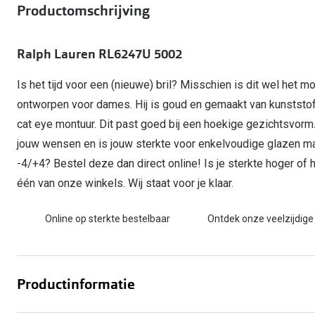
Start gratis met het dragen van lenzen
Productomschrijving
Kant en klare leesbrillen
Gepolariseerde zonnebril
Gebruiksaanwijzingen
Biofinity
Ray-Ban Icons
Lenzen direct herbestellen
Overzetzonnebril
Pearle: Beste Optiekketen!
Dailies
Complete bril op 
Ralph Lauren RL6247U 5002
Precision1
Nieuwe collectie
Alle lenzen merk
Is het tijd voor een (nieuwe) bril? Misschien is dit wel het m
ontworpen voor dames. Hij is goud en gemaakt van kunststo
cat eye montuur. Dit past goed bij een hoekige gezichtsvor
jouw wensen en is jouw sterkte voor enkelvoudige glazen ma
-4/+4? Bestel deze dan direct online! Is je sterkte hoger of
één van onze winkels. Wij staat voor je klaar.
Online op sterkte bestelbaar
Ontdek onze veelzijdige
Productinformatie