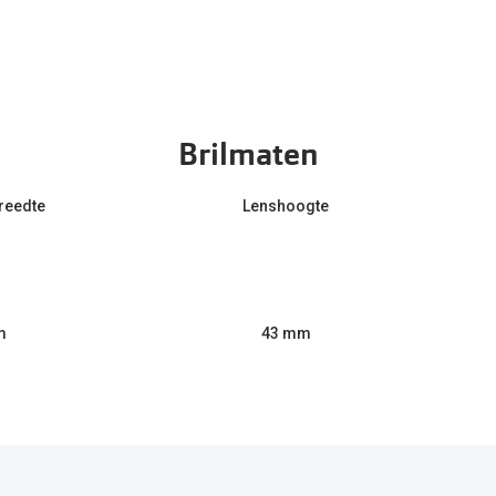
Brilmaten
reedte
Lenshoogte
m
43 mm