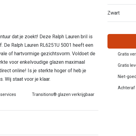
Inloggen mijn account
Zwart
sterkte: vanaf €30
20-20-2 regel
en
Blog: meer informatie & tips
ontuur dat je zoekt! Deze Ralph Lauren bril is
of. De Ralph Lauren RL6251U 5001 heeft een
ovale of hartvormige gezichtsvorm. Voldoet de
Gratis ve
rkte voor enkelvoudige glazen maximaal
Gratis le
ect online! Is je sterkte hoger of heb je
Niet-goed
Wij staat voor je klaar.
Achteraf 
 services
Transitions® glazen verkrijgbaar