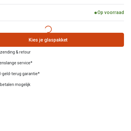
Op voorraad
Kies je glaspakket
rzending & retour
venslange service*
-geld-terug garantie*
betalen mogelijk