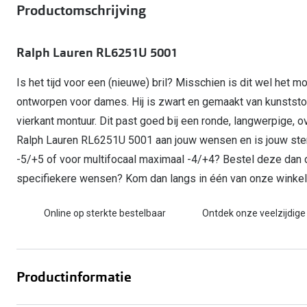
Start gratis met het dragen van lenzen
Productomschrijving
Kant en klare leesbrillen
Gepolariseerde zonnebril
Gebruiksaanwijzingen
Biofinity
Ray-Ban Icons
Lenzen direct herbestellen
Overzetzonnebril
Pearle: Beste Optiekketen!
Dailies
Complete bril op 
Ralph Lauren RL6251U 5001
Precision1
Nieuwe collectie
Alle lenzen merk
Is het tijd voor een (nieuwe) bril? Misschien is dit wel het m
ontworpen voor dames. Hij is zwart en gemaakt van kunstst
vierkant montuur. Dit past goed bij een ronde, langwerpige, 
Ralph Lauren RL6251U 5001 aan jouw wensen en is jouw ste
-5/+5 of voor multifocaal maximaal -4/+4? Bestel deze dan dir
specifiekere wensen? Kom dan langs in één van onze winkels. 
Online op sterkte bestelbaar
Ontdek onze veelzijdige
Productinformatie