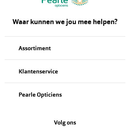
Waar kunnen we jou mee helpen?
Assortiment
Brillen
Klantenservice
Zonnebrillen
Bestellen
Contactlenzen
Pearle Opticiens
Verzending
Oogmeting
Over Pearle
Annuleer of retourneer een bestelling
Lenzenabonnement
Volg ons
Opticiens
Hier de overeenkomst ontbinden
Merken