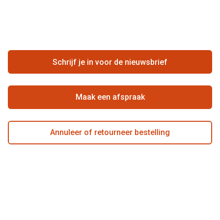
Vacatures
Meestgestelde vragen
Zakelijk
Contact
Ondernemen bij Pearle
Zorgvergoeding
Schrijf je in voor de nieuwsbrief
Beste winkelketen
Garanties
Actievoorwaarden
Maak een afspraak
Annuleer of retourneer bestelling