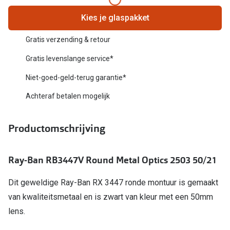
Biofinity
Nieuwe collectie
Kies je glaspakket
Dailies
Merken
Gratis verzending & retour
Precision
Gratis levenslange service*
Ray-Ban
Alle lenz
Niet-goed-geld-terug garantie*
DbyD
Online h
Achteraf betalen mogelijk
Michael Kors
Doe de tes
Emporio Armani
Productomschrijving
Contactle
Unofficial
Lenzen op
Ray-Ban RB3447V Round Metal Optics 2503 50/21
Oakley
Alles over
Dit geweldige Ray-Ban RX 3447 ronde montuur is gemaakt
Ralph Lauren
van kwaliteitsmetaal en is zwart van kleur met een 50mm
Burberry
lens.
Alle brillen merken