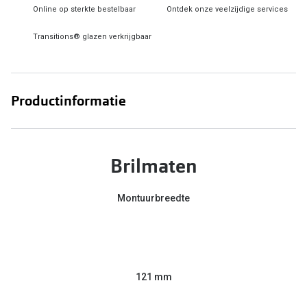
Online op sterkte bestelbaar
Ontdek onze veelzijdige services
Online hulp & advies
Transitions® glazen verkrijgbaar
Online bril kopen in maar 4 stappen
Soorten brillenglazen
Productinformatie
Bril online passen
Brillentrends
Brilmaten
Zorgvergoeding brillen
Meekleurende glazen
Montuurbreedte
Nachtbril
Alles over brillen
121 mm