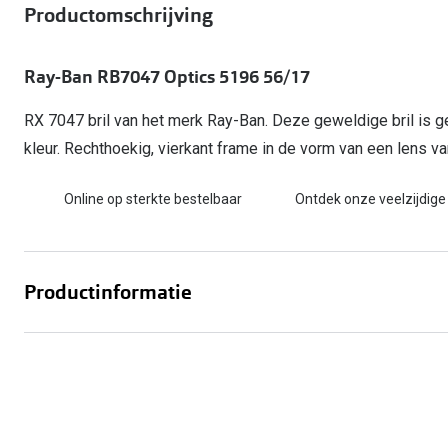
Start gratis met het dragen van lenzen
Productomschrijving
Kant en klare leesbrillen
Gepolariseerde zonnebril
Gebruiksaanwijzingen
Biofinity
Ray-Ban Icons
Lenzen direct herbestellen
Overzetzonnebril
Pearle: Beste Optiekketen!
Dailies
Complete bril op 
Ray-Ban RB7047 Optics 5196 56/17
Precision1
Nieuwe collectie
Alle lenzen merk
RX 7047 bril van het merk Ray-Ban. Deze geweldige bril is g
kleur. Rechthoekig, vierkant frame in de vorm van een lens v
Online op sterkte bestelbaar
Ontdek onze veelzijdige
Productinformatie