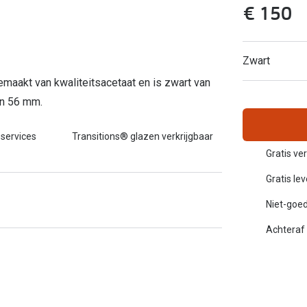
€ 150
Inloggen mijn account
sterkte: vanaf €30
20-20-2 regel
Zwart
en
Blog: meer informatie & tips
emaakt van kwaliteitsacetaat en is zwart van
an 56 mm.
 services
Transitions® glazen verkrijgbaar
Gratis ve
Gratis le
Niet-goed
Achteraf 