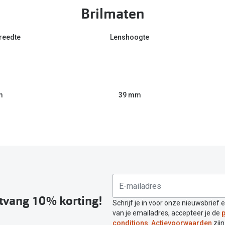
Brilmaten
reedte
Lenshoogte
m
39 mm
ntvang 10% korting!
Schrijf je in voor onze nieuwsbrief 
van je emailadres, accepteer je de
p
conditions
.
Actievoorwaarden
zijn