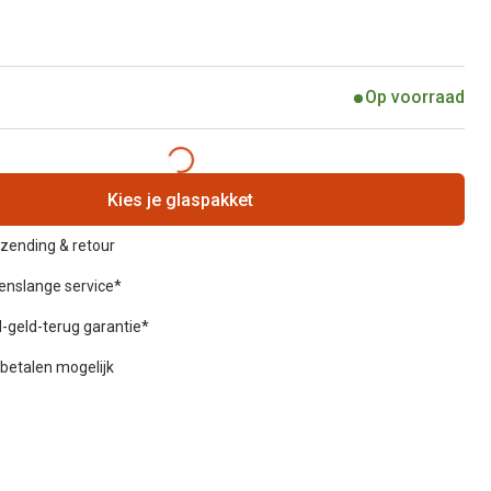
Op voorraad
Kies je glaspakket
rzending & retour
venslange service*
-geld-terug garantie*
betalen mogelijk