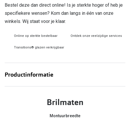
Bestel deze dan direct online! Is je sterkte hoger of heb je
Online hulp & advies
specifiekere wensen? Kom dan langs in één van onze
winkels. Wij staat voor je klaar.
Online bril kopen in maar 4 stappen
Soorten brillenglazen
Online op sterkte bestelbaar
Ontdek onze veelzijdige services
Bril online passen
Transitions® glazen verkrijgbaar
Brillentrends
Zorgvergoeding brillen
Productinformatie
Meekleurende glazen
Nachtbril
Brilmaten
Alles over brillen
Montuurbreedte