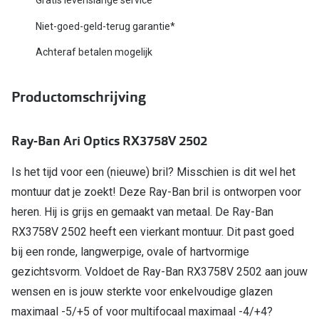
Biofinity
Nieuwe collectie
Niet-goed-geld-terug garantie*
Dailies
Achteraf betalen mogelijk
Merken
Precision
Ray-Ban
Alle lenz
Productomschrijving
DbyD
Online h
Ray-Ban Ari Optics RX3758V 2502
Michael Kors
Doe de tes
Emporio Armani
Is het tijd voor een (nieuwe) bril? Misschien is dit wel het
Contactle
montuur dat je zoekt! Deze Ray-Ban bril is ontworpen voor
Unofficial
Lenzen op
heren. Hij is grijs en gemaakt van metaal. De Ray-Ban
Oakley
RX3758V 2502 heeft een vierkant montuur. Dit past goed
Alles over
bij een ronde, langwerpige, ovale of hartvormige
Ralph Lauren
gezichtsvorm. Voldoet de Ray-Ban RX3758V 2502 aan jouw
Burberry
wensen en is jouw sterkte voor enkelvoudige glazen
maximaal -5/+5 of voor multifocaal maximaal -4/+4?
Alle brillen merken