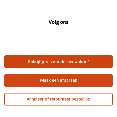
Verzending
Oogmeting
Over Pearle
Annuleer of retourneer een bestelling
Lenzenabonnement
Volg ons
Opticiens
Hier de overeenkomst ontbinden
Merken
Vacatures
Meestgestelde vragen
Zakelijk
Contact
Ondernemen bij Pearle
Zorgvergoeding
Schrijf je in voor de nieuwsbrief
Beste winkelketen
Garanties
Actievoorwaarden
Maak een afspraak
Annuleer of retourneer bestelling