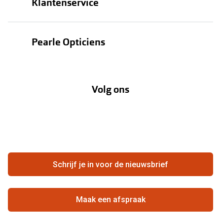
Klantenservice
Zonnebrillen
Bestellen
Contactlenzen
Pearle Opticiens
Verzending
Oogmeting
Over Pearle
Annuleer of retourneer een bestelling
Lenzenabonnement
Volg ons
Opticiens
Hier de overeenkomst ontbinden
Merken
Vacatures
Meestgestelde vragen
Zakelijk
Contact
Ondernemen bij Pearle
Zorgvergoeding
Schrijf je in voor de nieuwsbrief
Beste winkelketen
Garanties
Actievoorwaarden
Maak een afspraak