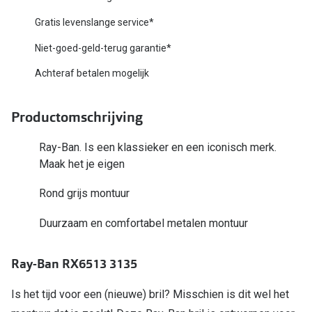
Biofinity
Nieuwe collectie
Gratis levenslange service*
Dailies
Niet-goed-geld-terug garantie*
Merken
Precision
Achteraf betalen mogelijk
Ray-Ban
Alle lenz
DbyD
Productomschrijving
Online h
Michael Kors
Ray-Ban. Is een klassieker en een iconisch merk.
Doe de tes
Maak het je eigen
Emporio Armani
Contactle
Rond grijs montuur
Unofficial
Lenzen op
Duurzaam en comfortabel metalen montuur
Oakley
Alles over
Ralph Lauren
Ray-Ban RX6513 3135
Burberry
Is het tijd voor een (nieuwe) bril? Misschien is dit wel het
Alle brillen merken