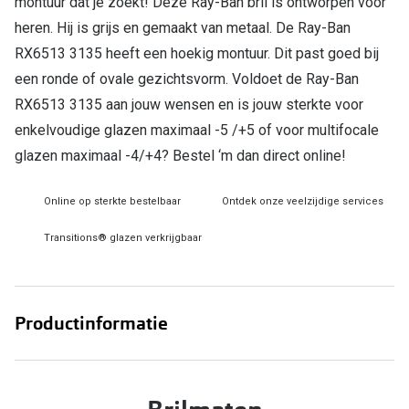
montuur dat je zoekt! Deze Ray-Ban bril is ontworpen voor
heren. Hij is grijs en gemaakt van metaal. De Ray-Ban
Online hulp & advies
RX6513 3135 heeft een hoekig montuur. Dit past goed bij
Online bril kopen in maar 4 stappen
een ronde of ovale gezichtsvorm. Voldoet de Ray-Ban
RX6513 3135 aan jouw wensen en is jouw sterkte voor
Soorten brillenglazen
enkelvoudige glazen maximaal -5 /+5 of voor multifocale
Bril online passen
glazen maximaal -4/+4? Bestel ‘m dan direct online!
Brillentrends
Online op sterkte bestelbaar
Ontdek onze veelzijdige services
Zorgvergoeding brillen
Transitions® glazen verkrijgbaar
Meekleurende glazen
Nachtbril
Productinformatie
Alles over brillen