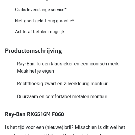
Biofinity
Nieuwe collectie
Gratis levenslange service*
Dailies
Niet-goed-geld-terug garantie*
Merken
Precision
Achteraf betalen mogelijk
Ray-Ban
Alle lenz
DbyD
Productomschrijving
Online h
Michael Kors
Ray-Ban. Is een klassieker en een iconisch merk.
Doe de tes
Maak het je eigen
Emporio Armani
Contactle
Rechthoekig zwart en zilverkleurig montuur
Unofficial
Lenzen op
Duurzaam en comfortabel metalen montuur
Oakley
Alles over
Ralph Lauren
Ray-Ban RX6516M F060
Burberry
Is het tijd voor een (nieuwe) bril? Misschien is dit wel het
Alle brillen merken