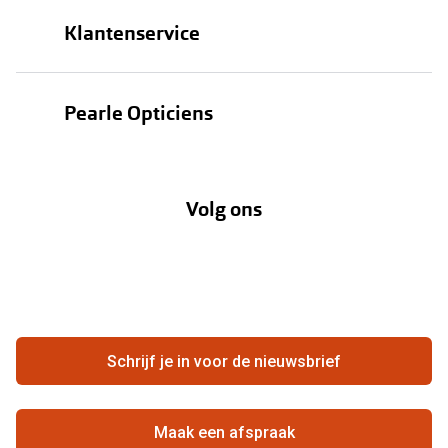
Brillen
Klantenservice
Zonnebrillen
Bestellen
Contactlenzen
Pearle Opticiens
Verzending
Oogmeting
Over Pearle
Annuleer of retourneer een bestelling
Lenzenabonnement
Volg ons
Opticiens
Hier de overeenkomst ontbinden
Merken
Vacatures
Meestgestelde vragen
Zakelijk
Contact
Ondernemen bij Pearle
Zorgvergoeding
Schrijf je in voor de nieuwsbrief
Beste winkelketen
Garanties
Actievoorwaarden
Maak een afspraak