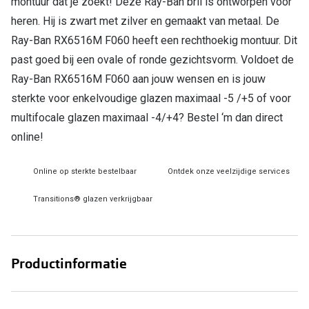
montuur dat je zoekt! Deze Ray-Ban bril is ontworpen voor
heren. Hij is zwart met zilver en gemaakt van metaal. De
Online hulp & advies
Ray-Ban RX6516M F060 heeft een rechthoekig montuur. Dit
Online bril kopen in maar 4 stappen
past goed bij een ovale of ronde gezichtsvorm. Voldoet de
Ray-Ban RX6516M F060 aan jouw wensen en is jouw
Soorten brillenglazen
sterkte voor enkelvoudige glazen maximaal -5 /+5 of voor
Bril online passen
multifocale glazen maximaal -4/+4? Bestel ‘m dan direct
online!
Brillentrends
Zorgvergoeding brillen
Online op sterkte bestelbaar
Ontdek onze veelzijdige services
Meekleurende glazen
Transitions® glazen verkrijgbaar
Nachtbril
Alles over brillen
Productinformatie