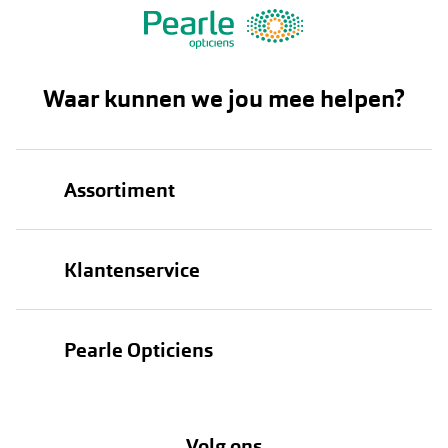
Waar kunnen we jou mee helpen?
Assortiment
Brillen
Klantenservice
Zonnebrillen
Bestellen
Contactlenzen
Pearle Opticiens
Verzending
Oogmeting
Over Pearle
Annuleer of retourneer een bestelling
Lenzenabonnement
Volg ons
Opticiens