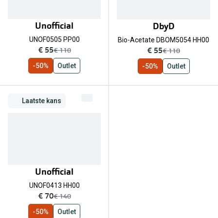
Unofficial
DbyD
UNOF0505 PP00
Bio-Acetate DBOM5054 HH00
nu:
nu:
€ 55
€ 55
was:
was:
€ 110
€ 110
-50%
Outlet
-50%
Outlet
Laatste kans
Unofficial
UNOF0413 HH00
nu:
€ 70
was:
€ 140
-50%
Outlet