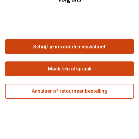
Hier de overeenkomst ontbinden
Merken
Vacatures
Meestgestelde vragen
Zakelijk
Contact
Ondernemen bij Pearle
Zorgvergoeding
Schrijf je in voor de nieuwsbrief
Beste winkelketen
Garanties
Actievoorwaarden
Maak een afspraak
Annuleer of retourneer bestelling