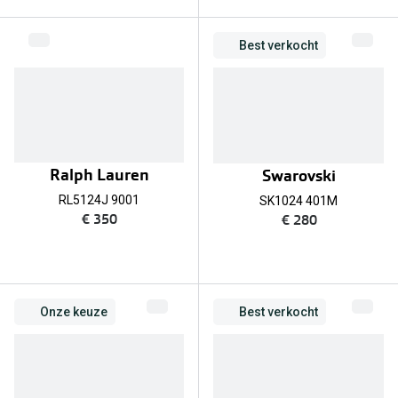
Biofinity
Nieuwe collectie
Dailies
Best verkocht
Merken
Precision
Ray-Ban
Alle lenz
DbyD
Online h
Ralph Lauren
Swarovski
Michael Kors
Doe de tes
RL5124J 9001
SK1024 401M
Emporio Armani
€ 350
€ 280
Contactle
Unofficial
Lenzen op
Oakley
Alles over
Onze keuze
Best verkocht
Ralph Lauren
Burberry
Alle brillen merken