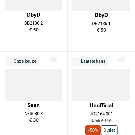
Online hulp & advies
DbyD
DbyD
DB2136 2
DB2136 1
Online bril kopen in maar 4 stappen
€ 50
€ 50
Soorten brillenglazen
Bril online passen
Brillentrends
Onze keuze
Laatste kans
Zorgvergoeding brillen
Meekleurende glazen
Nachtbril
Seen
Unofficial
Alles over brillen
NE3080 3
UO2164 001
nu:
€ 30
€ 55
was:
€ 110
-50%
Outlet