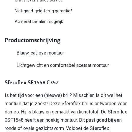
Biofinity
Nieuwe collectie
Niet-goed-geld-terug garantie*
Dailies
Achteraf betalen mogelijk
Merken
Precision
Ray-Ban
Alle lenz
Productomschrijving
DbyD
Online h
Blauw, cat-eye montuur
Michael Kors
Doe de tes
Lichtgewicht en comfortabel acetaat montuur
Emporio Armani
Contactle
Sferoflex SF1548 C352
Unofficial
Lenzen op
Oakley
Is het tijd voor een (nieuwe) bril? Misschien is dit wel het
Alles over
montuur dat je zoekt! Deze Sferoflex bril is ontworpen voor
Ralph Lauren
dames. Hij is blauw en gemaakt van kunststof. De Sferoflex
Burberry
0SF1548 heeft een hoekig montuur. Dit past goed bij een
ronde of ovale gezichtsvorm. Voldoet de Sferoflex
Alle brillen merken