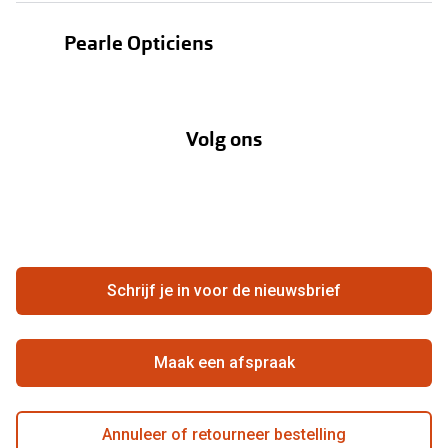
Bestellen
Contactlenzen
Pearle Opticiens
Verzending
Oogmeting
Over Pearle
Annuleer of retourneer een bestelling
Lenzenabonnement
Volg ons
Opticiens
Hier de overeenkomst ontbinden
Merken
Vacatures
Meestgestelde vragen
Zakelijk
Contact
Ondernemen bij Pearle
Zorgvergoeding
Schrijf je in voor de nieuwsbrief
Beste winkelketen
Garanties
Actievoorwaarden
Maak een afspraak
Annuleer of retourneer bestelling