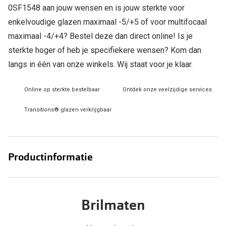
0SF1548 aan jouw wensen en is jouw sterkte voor
Online hulp & advies
enkelvoudige glazen maximaal -5/+5 of voor multifocaal
maximaal -4/+4? Bestel deze dan direct online! Is je
Online bril kopen in maar 4 stappen
sterkte hoger of heb je specifiekere wensen? Kom dan
Soorten brillenglazen
langs in één van onze winkels. Wij staat voor je klaar.
Bril online passen
Online op sterkte bestelbaar
Ontdek onze veelzijdige services
Brillentrends
Transitions® glazen verkrijgbaar
Zorgvergoeding brillen
Meekleurende glazen
Productinformatie
Nachtbril
Alles over brillen
Brilmaten