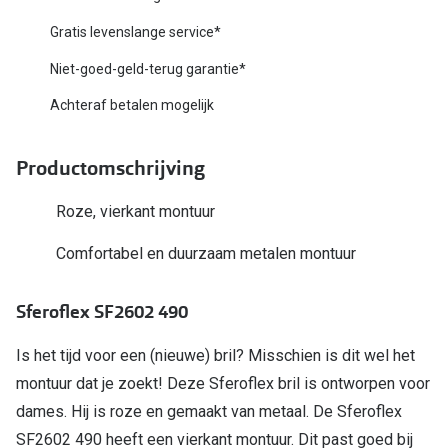
Biofinity
Nieuwe collectie
Gratis levenslange service*
Dailies
Niet-goed-geld-terug garantie*
Merken
Precision
Achteraf betalen mogelijk
Ray-Ban
Alle lenz
DbyD
Productomschrijving
Online h
Michael Kors
Roze, vierkant montuur
Doe de tes
Emporio Armani
Comfortabel en duurzaam metalen montuur
Contactle
Unofficial
Lenzen op
Sferoflex SF2602 490
Oakley
Alles over
Is het tijd voor een (nieuwe) bril? Misschien is dit wel het
Ralph Lauren
montuur dat je zoekt! Deze Sferoflex bril is ontworpen voor
Burberry
dames. Hij is roze en gemaakt van metaal. De Sferoflex
SF2602 490 heeft een vierkant montuur. Dit past goed bij
Alle brillen merken