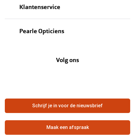
Klantenservice
Zonnebrillen
Bestellen
Contactlenzen
Pearle Opticiens
Verzending
Oogmeting
Over Pearle
Annuleer of retourneer een bestelling
Lenzenabonnement
Volg ons
Opticiens
Hier de overeenkomst ontbinden
Merken
Vacatures
Meestgestelde vragen
Zakelijk
Contact
Ondernemen bij Pearle
Zorgvergoeding
Schrijf je in voor de nieuwsbrief
Beste winkelketen
Garanties
Actievoorwaarden
Maak een afspraak