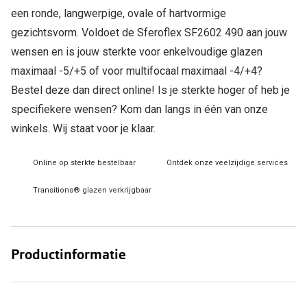
een ronde, langwerpige, ovale of hartvormige
Online hulp & advies
gezichtsvorm. Voldoet de Sferoflex SF2602 490 aan jouw
wensen en is jouw sterkte voor enkelvoudige glazen
Online bril kopen in maar 4 stappen
maximaal -5/+5 of voor multifocaal maximaal -4/+4?
Soorten brillenglazen
Bestel deze dan direct online! Is je sterkte hoger of heb je
specifiekere wensen? Kom dan langs in één van onze
Bril online passen
winkels. Wij staat voor je klaar.
Brillentrends
Online op sterkte bestelbaar
Ontdek onze veelzijdige services
Zorgvergoeding brillen
Transitions® glazen verkrijgbaar
Meekleurende glazen
Nachtbril
Alles over brillen
Productinformatie