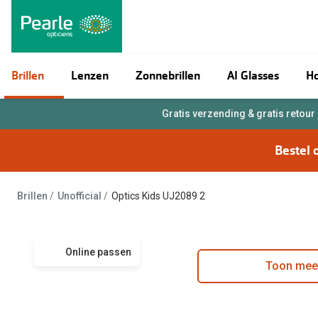
Ga
direct
naar
de
Brillen
Lenzen
Zonnebrillen
AI Glasses
Ho
inhoud
Alle brillen
Alle contactlenzen
Alle zonnebrillen
Alle acties
Oogmetingen
Contact
Gratis verzending & gratis retour
Damesbrillen
Maandlenzen
Dames zonnebrillen
Ray-Ban Meta brillen
Nuance Audio brillen
Maak een afspraak
Klantenservice
Pearle Bril Plan
Pakketkorting: to
Outlet: tot 50% ko
Wazig zien
Bestel 
Herenbrillen
Daglenzen
Heren zonnebrillen
Ontdek meer over Ray-Ban Meta
Ontdek meer over Nuance Audio
Zo werkt een oogmeting
Meestgestelde vragen
Pearle Bril Plan K
Lenzenabonnemen
Tot €100 korting 
Droge ogen
Outlet: tot wel 50% korting!
Kinderbrillen
Multifocale lenzen
Kinderzonnebrillen
Oogmeting voor een kind
Opticien in de buurt
Start gratis met 
3 (zonne)brillen v
Rode ogen
3 (zonne)brillen voor de prijs van 1
Brillen
Unofficial
Optics Kids UJ2089 2
Lenzen met cilinder
Goed Zicht Gesprek
Bekijk alle lenzen
Bekijk alle zonneb
Vermoeide ogen
Tot €100 korting op jouw nieuwe bril
Kleurlenzen
Contactlenscontrole
Alle oogklachten
Oakley Meta brillen
Outlet: tot wel 50
Nachtlenzen
Eerste keer contactlenzen
Bril op sterkte
Autobril
Ontdek meet over Oakley Meta
De services van Pearle
3 brillen voor de p
Online passen
Toon mee
Harde lenzen
Optometrist
Multifocale bril
Sportzonnebrillen
Garanties
Tot €100 korting 
iWear
Nieuwe collectie
Lenzen pakketkorting: 10% korting
Lenzenvloeistof
Jouw pupil afstand opmeten
Blauw-violet licht bril
Zonnebril op sterkte
Zorgvergoeding
Bekijk alle brillen
Air Optix
Festival zonnebril
Eén maand gratis lenzen
Lenzenabonnement
Alles over oogmetingen
Computerbril
Multifocale zonnebril
Brilonderhoud
Acuvue
Ray-Ban Limited E