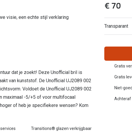
€ 70
Inloggen mijn account
e visie, een echte stijl verklaring
sterkte: vanaf €30
20-20-2 regel
Transparant
en
Blog: meer informatie & tips
Gratis ve
ntuur dat je zoekt! Deze Unofficial bril is
Gratis le
aakt van kunststof. De Unofficial UJ2089 002
Niet-goed
zichtsvorm. Voldoet de Unofficial UJ2089 002
n maximaal -5/+5 of voor multifocaal
Achteraf 
e hoger of heb je specifiekere wensen? Kom
 services
Transitions® glazen verkrijgbaar