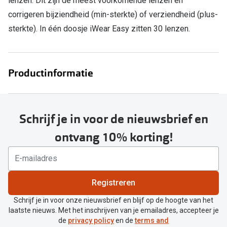
lenzen. Dit zijn de meest voorkomende lenzen en
corrigeren bijziendheid (min-sterkte) of verziendheid (plus-
Online hulp & advies
sterkte). In één doosje iWear Easy zitten 30 lenzen.
Online bril kopen in maar 4 stappen
Soorten brillenglazen
Productinformatie
Bril online passen
Brillentrends
Schrijf je in voor de nieuwsbrief en
Zorgvergoeding brillen
ontvang 10% korting!
Meekleurende glazen
Nachtbril
Registreren
Alles over brillen
Schrijf je in voor onze nieuwsbrief en blijf op de hoogte van het
laatste nieuws. Met het inschrijven van je emailadres, accepteer je
de
privacy policy
en de
terms and