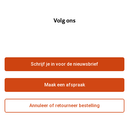
Oogmeting
Over Pearle
Annuleer of retourneer een bestelling
Lenzenabonnement
Volg ons
Opticiens
Hier de overeenkomst ontbinden
Merken
Vacatures
Meestgestelde vragen
Zakelijk
Contact
Ondernemen bij Pearle
Zorgvergoeding
Schrijf je in voor de nieuwsbrief
Beste winkelketen
Garanties
Actievoorwaarden
Maak een afspraak
Annuleer of retourneer bestelling