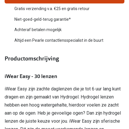
Biofinity
Nieuwe collectie
Gratis verzending v.a. €25 en gratis retour
Dailies
Niet-goed-geld-terug garantie*
Merken
Precision
Achteraf betalen mogelijk
Ray-Ban
Alle lenz
Altijd een Pearle contactlensspecialist in de buurt
DbyD
Online h
Productomschrijving
Michael Kors
Doe de tes
Emporio Armani
Contactle
iWear Easy - 30 lenzen
Unofficial
Lenzen op
iWear Easy zijn zachte daglenzen die je tot 6 uur lang kunt
Oakley
dragen en zijn gemaakt van Hydrogel. Hydrogel lenzen
Alles over
Ralph Lauren
hebben een hoog watergehalte, hierdoor voelen ze zacht
aan op de ogen. Heb je gevoelige ogen? Dan zijn hydrogel
Burberry
lenzen de juiste keuze voor jou. iWear Easy zijn sferische
Alle brillen merken