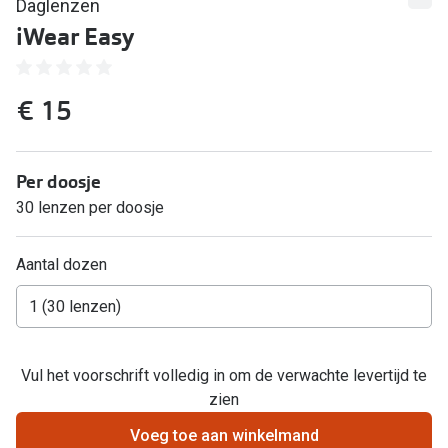
Kant en klare leesbrillen
Daglenzen
iWear Easy
Lenzen di
Brilabonnementen
Acties
Pearle Bril Plan
€ 15
Pakketkort
Pearle Bril Plan Kids+
Lenzenabo
Per doosje
Acties
Start grat
30 lenzen per doosje
Outlet: tot wel 50% korting!
Bekijk all
Aantal dozen
3 brillen voor de prijs van 1
Merken
Tot €100 korting op jouw nieuwe bril
iWear
Bekijk alle brillenacties
Air Optix
Vul het voorschrift volledig in om de verwachte levertijd te
Uitgelicht
zien
Acuvue
Voeg toe aan winkelmand
Complete bril op sterkte: vanaf €30