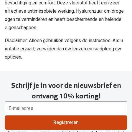
Biofinity
bevochtiging en comfort. Deze vloeistof heeft een zeer
Nieuwe collectie
effectieve antimicrobiële werking, Hyaluronzuur om droge
Dailies
ogen te verminderen en heeft beschermende en helende
Merken
Precision
eigenschappen.
Ray-Ban
Alle lenz
Disclaimer: Alleen gebruiken volgens de instructies. Als u
DbyD
irritatie ervaart, verwijder dan uw lenzen en raadpleeg uw
Online h
opticien.
Michael Kors
Doe de tes
Emporio Armani
Contactle
Unofficial
Schrijf je in voor de nieuwsbrief en
Lenzen op
ontvang 10% korting!
Oakley
Alles over
Ralph Lauren
Burberry
Registreren
Alle brillen merken