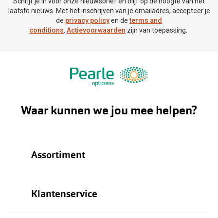
Schrijf je in voor onze nieuwsbrief en blijf op de hoogte van het
laatste nieuws. Met het inschrijven van je emailadres, accepteer je
Online hulp & advies
de
privacy policy
en de
terms and
conditions
.
Actievoorwaarden
zijn van toepassing.
Online bril kopen in maar 4 stappen
Soorten brillenglazen
Bril online passen
Brillentrends
Waar kunnen we jou mee helpen?
Zorgvergoeding brillen
Meekleurende glazen
Assortiment
Nachtbril
Alles over brillen
Brillen
Klantenservice
Zonnebrillen