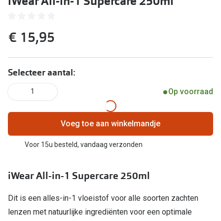
iWear All-in-1 Supercare 250ml
Kant en klare leesbrillen
Lenzen di
Brilabonnementen
€ 15,95
Acties
Pearle Bril Plan
Pakketkort
Pearle Bril Plan Kids+
Selecteer aantal:
Lenzenabo
Acties
Op voorraad
1
Start grat
Outlet: tot wel 50% korting!
Bekijk all
Voeg toe aan winkelmandje
3 brillen voor de prijs van 1
Merken
Voor 15u besteld, vandaag verzonden
Tot €100 korting op jouw nieuwe bril
iWear
Bekijk alle brillenacties
iWear All-in-1 Supercare 250ml
Air Optix
Uitgelicht
Dit is een alles-in-1 vloeistof voor alle soorten zachten
Acuvue
lenzen met natuurlijke ingrediënten voor een optimale
Complete bril op sterkte: vanaf €30