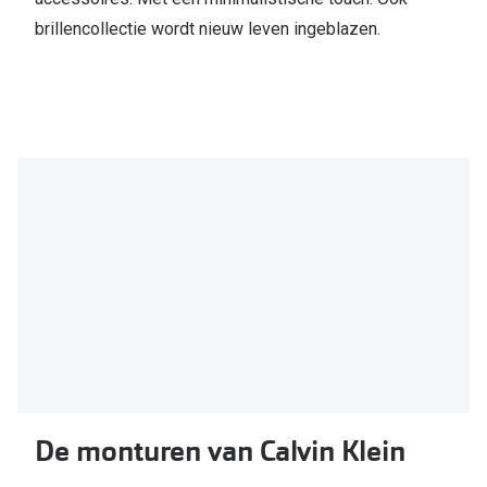
brillencollectie wordt nieuw leven ingeblazen.
Online hulp & advies
Online bril kopen in maar 4 stappen
Soorten brillenglazen
Bril online passen
Brillentrends
Zorgvergoeding brillen
Meekleurende glazen
Nachtbril
Alles over brillen
De monturen van Calvin Klein