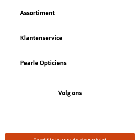
Assortiment
Brillen
Klantenservice
Zonnebrillen
Bestellen
Contactlenzen
Pearle Opticiens
Verzending
Oogmeting
Over Pearle
Annuleer of retourneer een bestelling
Lenzenabonnement
Volg ons
Opticiens
Hier de overeenkomst ontbinden
Merken
Vacatures
Meestgestelde vragen
Zakelijk
Contact
Ondernemen bij Pearle
Zorgvergoeding