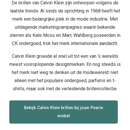
Kant en klare leesbrillen
De brillen van Calvin Klein zijn ontworpen volgens de
Lenzen di
laatste trends. Al sinds de oprichting in 1968 heeft het
Brilabonnementen
merk een belangrijke plek in de mode-industrie. Met
Acties
Pearle Bril Plan
uitdagende marketingcampagnes waarin bekende
Pakketkort
sterren als Kate Moss en Marc Wahlberg poseerden in
Pearle Bril Plan Kids+
CK ondergoed, trok het merk internationale aandacht.
Lenzenabo
Acties
Calvin Klein groeide al snel uit tot een van ‘s werelds
Start grat
meest vooroplopende designmerken. En nog steeds is
Outlet: tot wel 50% korting!
Bekijk all
het merk niet weg te denken uit de modewereld: niet
3 brillen voor de prijs van 1
alleen met het populaire ondergoed, parfums en t-
Merken
Tot €100 korting op jouw nieuwe bril
shirts, maar ook met de verleidende brillencollectie.
iWear
Bekijk alle brillenacties
Bekijk Calvin Klein brillen bij jouw Pearle
Air Optix
Uitgelicht
winkel
Acuvue
Complete bril op sterkte: vanaf €30