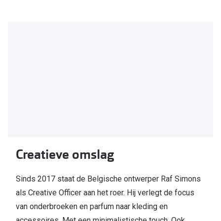
Biofinity
Nieuwe collectie
Dailies
Merken
Precision
Ray-Ban
Alle lenz
DbyD
Online h
Michael Kors
Doe de tes
Emporio Armani
Contactle
Unofficial
Lenzen op
Creatieve omslag
Oakley
Alles over
Ralph Lauren
Sinds 2017 staat de Belgische ontwerper Raf Simons
als Creative Officer aan het roer. Hij verlegt de focus
Burberry
van onderbroeken en parfum naar kleding en
Alle brillen merken
accessoires. Met een minimalistische touch. Ook