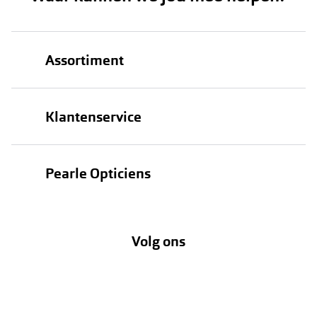
Assortiment
Brillen
Klantenservice
Zonnebrillen
Bestellen
Contactlenzen
Pearle Opticiens
Verzending
Oogmeting
Over Pearle
Annuleer of retourneer een bestelling
Lenzenabonnement
Volg ons
Opticiens
Hier de overeenkomst ontbinden
Merken
Vacatures
Meestgestelde vragen
Zakelijk
Contact