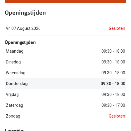
Biofinity
Nieuwe collectie
Openingstijden
Dailies
Merken
Precision
Vr, 07 August 2026
Gesloten
Ray-Ban
Alle lenz
Openingstijden
DbyD
Online h
Maandag
09:30 - 18:00
Michael Kors
Dinsdag
09:30 - 18:00
Doe de tes
Emporio Armani
Woensdag
09:30 - 18:00
Contactle
Unofficial
Donderdag
09:30 - 18:00
Lenzen op
Oakley
Vrijdag
09:30 - 18:00
Alles over
Ralph Lauren
Zaterdag
09:30 - 17:00
Zondag
Gesloten
Burberry
Alle brillen merken
Locatie