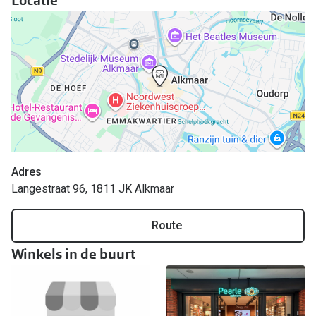
Online hulp & advies
Online bril kopen in maar 4 stappen
Soorten brillenglazen
Bril online passen
Brillentrends
Adres
Zorgvergoeding brillen
Langestraat 96, 1811 JK Alkmaar
Meekleurende glazen
Route
Nachtbril
Winkels in de buurt
Alles over brillen