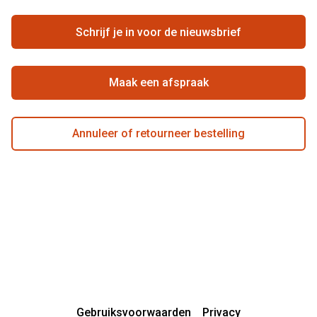
Ondernemen bij Pearle
Zorgvergoeding
Schrijf je in voor de nieuwsbrief
Beste winkelketen
Garanties
Actievoorwaarden
Maak een afspraak
Annuleer of retourneer bestelling
Gebruiksvoorwaarden
Privacy