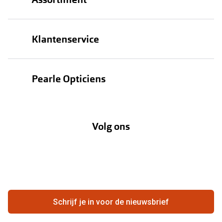
Brillen
Klantenservice
Zonnebrillen
Bestellen
Contactlenzen
Pearle Opticiens
Verzending
Oogmeting
Over Pearle
Annuleer of retourneer een bestelling
Lenzenabonnement
Volg ons
Opticiens
Hier de overeenkomst ontbinden
Merken
Vacatures
Meestgestelde vragen
Zakelijk
Contact
Ondernemen bij Pearle
Zorgvergoeding
Schrijf je in voor de nieuwsbrief
Beste winkelketen
Garanties