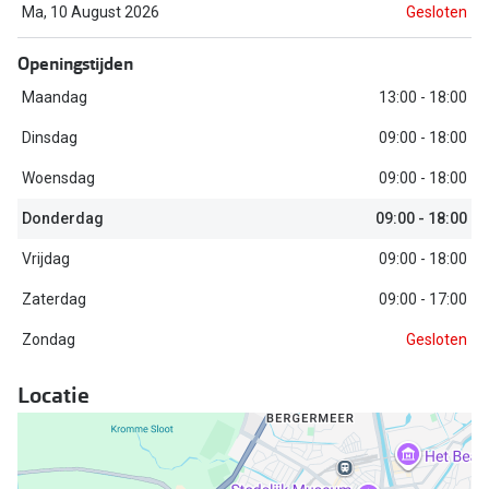
Biofinity
Ma, 10 August 2026
Gesloten
Nieuwe collectie
Dailies
Openingstijden
Merken
Precision
Maandag
13:00 - 18:00
Ray-Ban
Alle lenz
Dinsdag
09:00 - 18:00
DbyD
Woensdag
09:00 - 18:00
Online h
Michael Kors
Donderdag
09:00 - 18:00
Doe de tes
Vrijdag
09:00 - 18:00
Emporio Armani
Contactle
Zaterdag
09:00 - 17:00
Unofficial
Lenzen op
Zondag
Gesloten
Oakley
Alles over
Locatie
Ralph Lauren
Burberry
Alle brillen merken