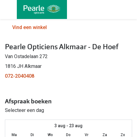
Ga
direct
naar
Alle brillen
Alle cont
Vind een winkel
de
Damesbrillen
Maandlen
inhoud
Pearle Opticiens Alkmaar - De Hoef
Herenbrillen
Daglenze
Van Ostadelaan 272
Kinderbrillen
Multifocal
1816 JH Alkmaar
Lenzen met
Soorten brillen
072-2040408
Kleurlenz
Bril op sterkte
Nachtlenz
Afspraak boeken
Multifocale bril
Harde len
Selecteer een dag
Blauw-violet licht bril
Lenzenvlo
Computerbril
3 aug - 23 aug
Lenzenab
Ma
Di
Wo
Do
Vr
Za
Zo