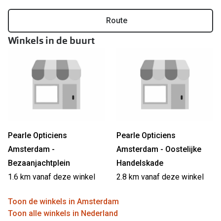
Online hulp & advies
Route
Winkels in de buurt
Online bril kopen in maar 4 stappen
Soorten brillenglazen
Bril online passen
Brillentrends
Zorgvergoeding brillen
Pearle Opticiens
Pearle Opticiens
Meekleurende glazen
Amsterdam -
Amsterdam - Oostelijke
Nachtbril
Bezaanjachtplein
Handelskade
1.6 km vanaf deze winkel
2.8 km vanaf deze winkel
Alles over brillen
Toon de winkels in Amsterdam
Toon alle winkels in Nederland