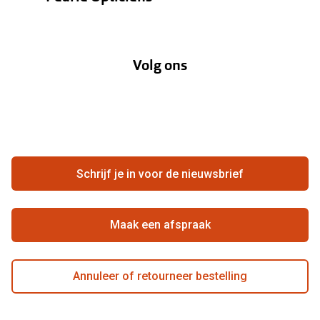
Verzending
Oogmeting
Over Pearle
Annuleer of retourneer een bestelling
Lenzenabonnement
Volg ons
Opticiens
Hier de overeenkomst ontbinden
Merken
Vacatures
Meestgestelde vragen
Zakelijk
Contact
Ondernemen bij Pearle
Zorgvergoeding
Schrijf je in voor de nieuwsbrief
Beste winkelketen
Garanties
Actievoorwaarden
Maak een afspraak
Annuleer of retourneer bestelling