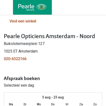
Ga
direct
naar
Alle brillen
Alle cont
Vind een winkel
de
Damesbrillen
Maandlen
inhoud
Pearle Opticiens Amsterdam - Noord
Herenbrillen
Daglenze
Buikslotermeerplein 127
Kinderbrillen
Multifocal
1025 ET Amsterdam
Lenzen met
Soorten brillen
020-6322166
Kleurlenz
Bril op sterkte
Nachtlenz
Afspraak boeken
Multifocale bril
Harde len
Selecteer een dag
Blauw-violet licht bril
Lenzenvlo
Computerbril
3 aug - 23 aug
Lenzenab
Ma
Di
Wo
Do
Vr
Za
Zo