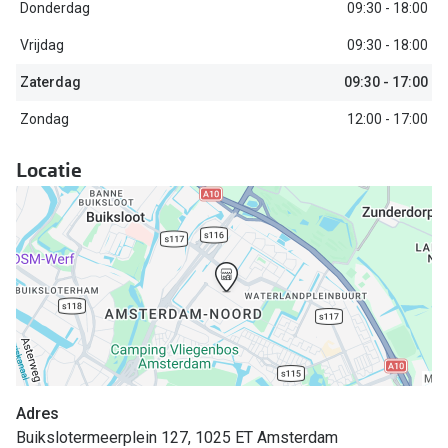
Biofinity
Donderdag
09:30 - 18:00
Nieuwe collectie
Dailies
Vrijdag
09:30 - 18:00
Merken
Zaterdag
09:30 - 17:00
Precision
Zondag
12:00 - 17:00
Ray-Ban
Alle lenz
DbyD
Locatie
Online h
Michael Kors
Doe de tes
Emporio Armani
Contactle
Unofficial
Lenzen op
Oakley
Alles over
Ralph Lauren
Burberry
Adres
Buikslotermeerplein 127, 1025 ET Amsterdam
Alle brillen merken