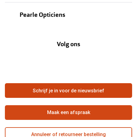
Bestellen
Contactlenzen
Pearle Opticiens
Verzending
Oogmeting
Over Pearle
Annuleer of retourneer een bestelling
Lenzenabonnement
Volg ons
Opticiens
Hier de overeenkomst ontbinden
Merken
Vacatures
Meestgestelde vragen
Zakelijk
Contact
Ondernemen bij Pearle
Zorgvergoeding
Schrijf je in voor de nieuwsbrief
Beste winkelketen
Garanties
Actievoorwaarden
Maak een afspraak
Annuleer of retourneer bestelling