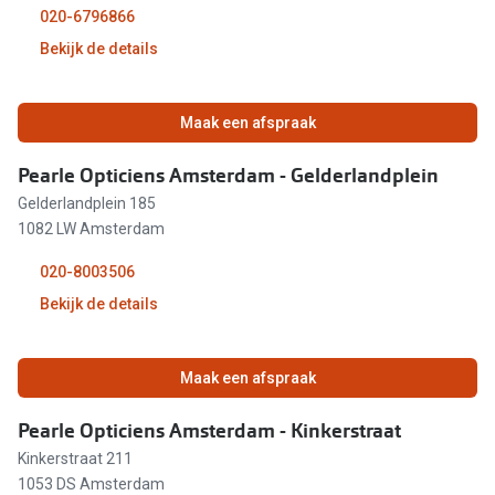
020-6796866
Online hulp & advies
Bekijk de details
Online bril kopen in maar 4 stappen
09:30 - 18:00
Maak een afspraak
Soorten brillenglazen
09:30 - 18:00
Pearle Opticiens Amsterdam - Gelderlandplein
Bril online passen
Gelderlandplein 185
09:30 - 18:00
Brillentrends
1082 LW Amsterdam
09:30 - 18:00
Zorgvergoeding brillen
020-8003506
Bekijk de details
09:30 - 18:00
Meekleurende glazen
09:30 - 17:00
Nachtbril
12:00 - 18:00
Maak een afspraak
Alles over brillen
12:00 - 17:00
09:30 - 18:00
Pearle Opticiens Amsterdam - Kinkerstraat
Kinkerstraat 211
09:30 - 18:00
1053 DS Amsterdam