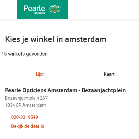
Ga
direct
naar
Alle brillen
Alle cont
de
Damesbrillen
Maandlen
Kies je winkel in amsterdam
inhoud
Herenbrillen
Daglenze
15 winkels gevonden
Kinderbrillen
Multifocal
Lenzen met
Lijst
Kaart
Soorten brillen
Kleurlenz
Bril op sterkte
Pearle Opticiens Amsterdam - Bezaanjachtplein
Nachtlenz
Bezaanjachtplein 267
Multifocale bril
1034 CR Amsterdam
Harde len
Blauw-violet licht bril
020-3319549
Lenzenvlo
Bekijk de details
Computerbril
Lenzenab