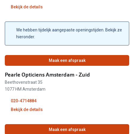
Bekijk de details
09:30 - 18:00
09:30 - 17:00
Gesloten
We hebben tijdelijk aangepaste openingstijden. Bekijk ze
Gesloten
hieronder.
Gesloten
Maak een afspraak
09:30 - 18:00
Pearle Opticiens Amsterdam - Zuid
09:30 - 18:00
Beethovenstraat 35
09:30 - 18:00
1077 HM Amsterdam
020-4714884
09:30 - 18:00
Bekijk de details
09:30 - 17:00
11:00 - 18:00
Gesloten
Maak een afspraak