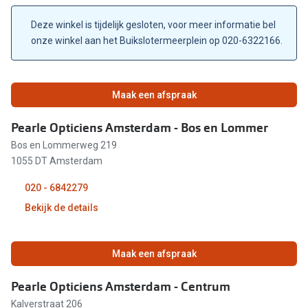
Kant en klare leesbrillen
Gesloten
Lenzen di
Deze winkel is tijdelijk gesloten, voor meer informatie bel
Brilabonnementen
Gesloten
onze winkel aan het Buikslotermeerplein op 020-6322166.
Acties
Pearle Bril Plan
Gesloten
Pakketkort
Pearle Bril Plan Kids+
Maak een afspraak
Gesloten
Lenzenabo
Acties
Pearle Opticiens Amsterdam - Bos en Lommer
Gesloten
Start grat
Bos en Lommerweg 219
Outlet: tot wel 50% korting!
1055 DT Amsterdam
Gesloten
Bekijk all
3 brillen voor de prijs van 1
020 - 6842279
Gesloten
Merken
Bekijk de details
Tot €100 korting op jouw nieuwe bril
iWear
Bekijk alle brillenacties
Gesloten
Maak een afspraak
Air Optix
Uitgelicht
Gesloten
Acuvue
Pearle Opticiens Amsterdam - Centrum
Complete bril op sterkte: vanaf €30
Kalverstraat 206
Gesloten