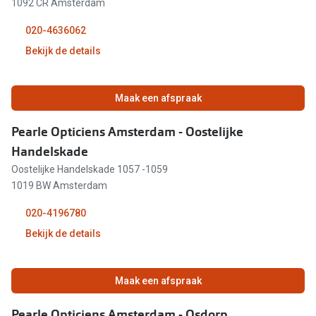
1092 CR Amsterdam
09:30 - 18:00
020-4636062
Bekijk de details
09:30 - 18:00
09:30 - 17:00
11:00 - 18:00
Maak een afspraak
12:00 - 17:00
09:30 - 18:00
Pearle Opticiens Amsterdam - Oostelijke
Handelskade
09:30 - 18:00
Oostelijke Handelskade 1057 -1059
09:30 - 18:00
1019 BW Amsterdam
020-4196780
09:30 - 18:00
Bekijk de details
09:30 - 17:00
11:00 - 18:00
Gesloten
Maak een afspraak
09:30 - 18:00
Pearle Opticiens Amsterdam - Osdorp