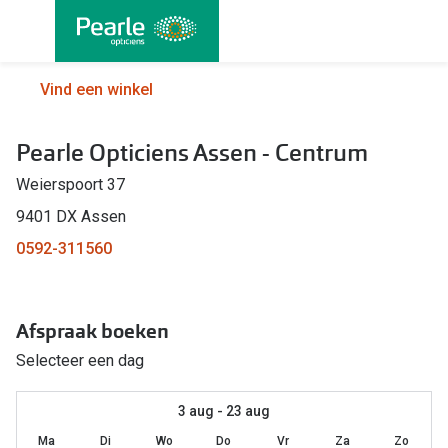
Ga
direct
naar
Alle brillen
Alle cont
Vind een winkel
de
Damesbrillen
Maandlen
inhoud
Pearle Opticiens Assen - Centrum
Herenbrillen
Daglenze
Weierspoort 37
Kinderbrillen
Multifocal
9401 DX Assen
Lenzen met
Soorten brillen
0592-311560
Kleurlenz
Bril op sterkte
Nachtlenz
Afspraak boeken
Multifocale bril
Harde len
Selecteer een dag
Blauw-violet licht bril
Lenzenvlo
Computerbril
3 aug - 23 aug
Lenzenab
Ma
Di
Wo
Do
Vr
Za
Zo