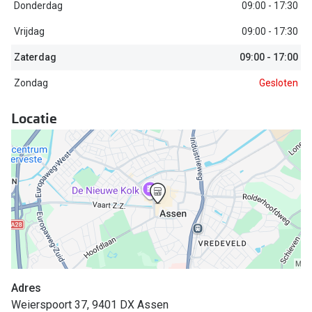
Biofinity
Donderdag
09:00 - 17:30
Nieuwe collectie
Dailies
Vrijdag
09:00 - 17:30
Merken
Zaterdag
09:00 - 17:00
Precision
Zondag
Gesloten
Ray-Ban
Alle lenz
DbyD
Locatie
Online h
Michael Kors
Doe de tes
Emporio Armani
Contactle
Unofficial
Lenzen op
Oakley
Alles over
Ralph Lauren
Burberry
Adres
Weierspoort 37, 9401 DX Assen
Alle brillen merken