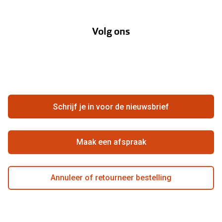
Over Pearle
Annuleer of retourneer een bestelling
Lenzenabonnement
Volg ons
Opticiens
Hier de overeenkomst ontbinden
Merken
Vacatures
Meestgestelde vragen
Zakelijk
Contact
Ondernemen bij Pearle
Zorgvergoeding
Schrijf je in voor de nieuwsbrief
Beste winkelketen
Garanties
Actievoorwaarden
Maak een afspraak
Annuleer of retourneer bestelling