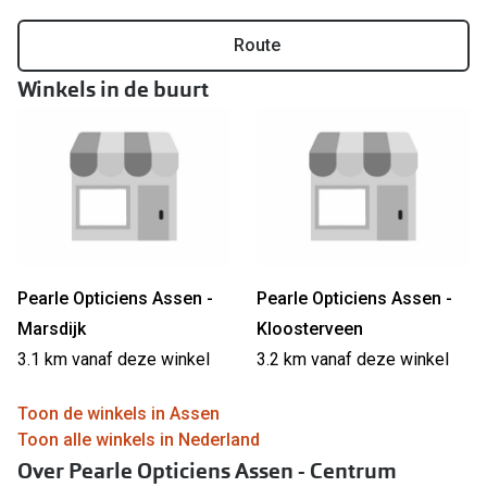
Online hulp & advies
Route
Winkels in de buurt
Online bril kopen in maar 4 stappen
Soorten brillenglazen
Bril online passen
Brillentrends
Zorgvergoeding brillen
Pearle Opticiens Assen -
Pearle Opticiens Assen -
Meekleurende glazen
Marsdijk
Kloosterveen
Nachtbril
3.1 km vanaf deze winkel
3.2 km vanaf deze winkel
Alles over brillen
Toon de winkels in Assen
Toon alle winkels in Nederland
Over Pearle Opticiens Assen - Centrum