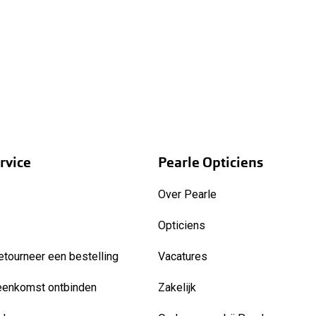
rvice
Pearle Opticiens
Over Pearle
Opticiens
etourneer een bestelling
Vacatures
eenkomst ontbinden
Zakelijk