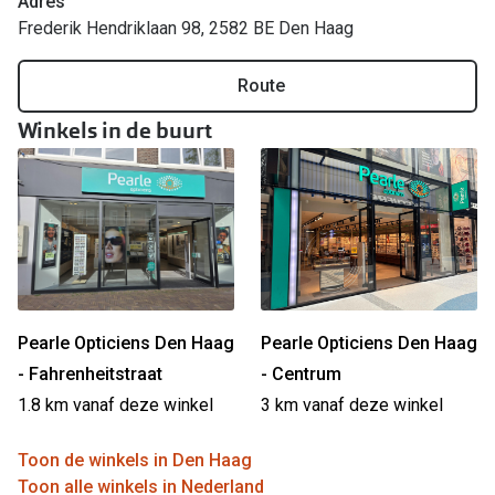
Adres
Frederik Hendriklaan 98, 2582 BE Den Haag
Online hulp & advies
Route
Online bril kopen in maar 4 stappen
Winkels in de buurt
Soorten brillenglazen
Bril online passen
Brillentrends
Zorgvergoeding brillen
Meekleurende glazen
Pearle Opticiens Den Haag
Pearle Opticiens Den Haag
Nachtbril
- Fahrenheitstraat
- Centrum
Alles over brillen
1.8 km vanaf deze winkel
3 km vanaf deze winkel
Toon de winkels in Den Haag
Toon alle winkels in Nederland