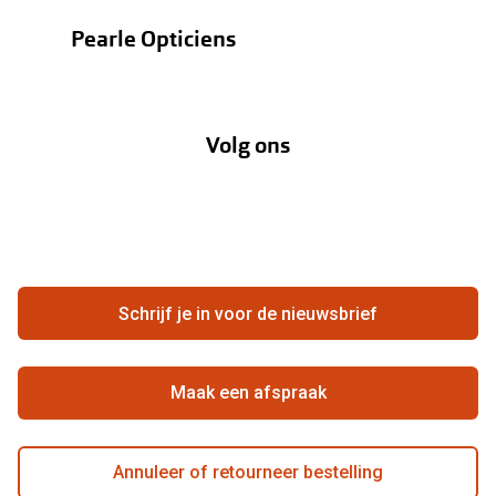
Bestellen
Contactlenzen
Pearle Opticiens
Verzending
Oogmeting
Over Pearle
Annuleer of retourneer een bestelling
Lenzenabonnement
Volg ons
Opticiens
Hier de overeenkomst ontbinden
Merken
Vacatures
Meestgestelde vragen
Zakelijk
Contact
Ondernemen bij Pearle
Zorgvergoeding
Schrijf je in voor de nieuwsbrief
Beste winkelketen
Garanties
Actievoorwaarden
Maak een afspraak
Annuleer of retourneer bestelling