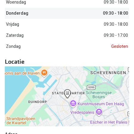
Biofinity
Woensdag
09:30 - 18:00
Nieuwe collectie
Dailies
Donderdag
09:30 - 18:00
Merken
Vrijdag
09:30 - 18:00
Precision
Zaterdag
09:30 - 17:00
Ray-Ban
Alle lenz
Zondag
Gesloten
DbyD
Online h
Michael Kors
Locatie
Doe de tes
Emporio Armani
Contactle
Unofficial
Lenzen op
Oakley
Alles over
Ralph Lauren
Burberry
Alle brillen merken