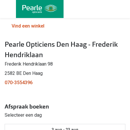
Ga
direct
naar
Alle brillen
Alle cont
Vind een winkel
de
Damesbrillen
Maandlen
inhoud
Pearle Opticiens Den Haag - Frederik
Herenbrillen
Daglenze
Hendriklaan
Kinderbrillen
Multifocal
Frederik Hendriklaan 98
Lenzen met
Soorten brillen
2582 BE Den Haag
Kleurlenz
070-3554396
Bril op sterkte
Nachtlenz
Multifocale bril
Harde len
Afspraak boeken
Blauw-violet licht bril
Selecteer een dag
Lenzenvlo
Computerbril
Lenzenab
3 aug - 23 aug