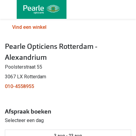
Ga
direct
naar
Alle brillen
Alle cont
Vind een winkel
de
Damesbrillen
Maandlen
inhoud
Pearle Opticiens Rotterdam -
Herenbrillen
Daglenze
Alexandrium
Kinderbrillen
Multifocal
Poolsterstraat 55
Lenzen met
Soorten brillen
3067 LX Rotterdam
Kleurlenz
010-4558955
Bril op sterkte
Nachtlenz
Multifocale bril
Harde len
Afspraak boeken
Blauw-violet licht bril
Selecteer een dag
Lenzenvlo
Computerbril
Lenzenab
3 aug - 23 aug