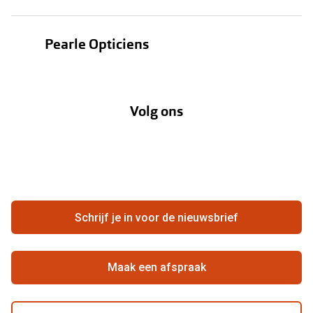
Zonnebrillen
Bestellen
Contactlenzen
Pearle Opticiens
Verzending
Oogmeting
Over Pearle
Annuleer of retourneer een bestelling
Lenzenabonnement
Volg ons
Opticiens
Hier de overeenkomst ontbinden
Merken
Vacatures
Meestgestelde vragen
Zakelijk
Contact
Ondernemen bij Pearle
Zorgvergoeding
Schrijf je in voor de nieuwsbrief
Beste winkelketen
Garanties
Actievoorwaarden
Maak een afspraak