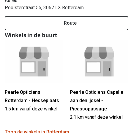
Adres
Poolsterstraat 55, 3067 LX Rotterdam
Online hulp & advies
Route
Online bril kopen in maar 4 stappen
Winkels in de buurt
Soorten brillenglazen
Bril online passen
Brillentrends
Zorgvergoeding brillen
Meekleurende glazen
Pearle Opticiens
Pearle Opticiens Capelle
Nachtbril
Rotterdam - Hesseplaats
aan den Ijssel -
Alles over brillen
1.5 km vanaf deze winkel
Picassopassage
2.1 km vanaf deze winkel
Toon de winkels in Rotterdam