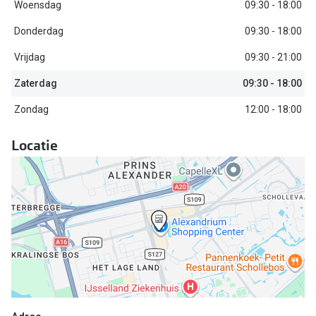
Biofinity
Woensdag
09:30 - 18:00
Nieuwe collectie
Dailies
Donderdag
09:30 - 18:00
Merken
Vrijdag
09:30 - 21:00
Precision
Zaterdag
09:30 - 18:00
Ray-Ban
Alle lenz
Zondag
12:00 - 18:00
DbyD
Online h
Michael Kors
Locatie
Doe de tes
Emporio Armani
Contactle
Unofficial
Lenzen op
Oakley
Alles over
Ralph Lauren
Burberry
Alle brillen merken