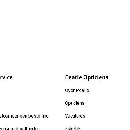
rvice
Pearle Opticiens
Over Pearle
Opticiens
etourneer een bestelling
Vacatures
eenkomst ontbinden
Zakelijk