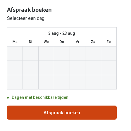
Start gratis met het dragen van lenzen
Kant en klare leesbrillen
Gepolariseerde zonnebril
Gebruiksaanwijzingen
Biofinity
Ray-Ban Icons
Afspraak boeken
Lenzen direct herbestellen
Overzetzonnebril
Pearle: Beste Optiekketen!
Dailies
Complete bril op 
Selecteer een dag
Precision1
Nieuwe collectie
3 aug - 23 aug
Alle lenzen merk
Ma
Di
Wo
Do
Vr
Za
Zo
Dagen met beschikbare tijden
Afspraak boeken