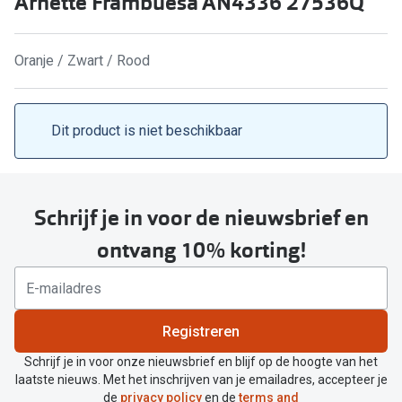
Arnette Frambuesa AN4336 27536Q
Kant en klare leesbrillen
Lenzen di
Brilabonnementen
Oranje / Zwart / Rood
Acties
Pearle Bril Plan
Pakketkort
Pearle Bril Plan Kids+
Dit product is niet beschikbaar
Lenzenabo
Acties
Start grat
Outlet: tot wel 50% korting!
Schrijf je in voor de nieuwsbrief en
Bekijk all
3 brillen voor de prijs van 1
ontvang 10% korting!
Merken
Tot €100 korting op jouw nieuwe bril
iWear
Bekijk alle brillenacties
Registreren
Air Optix
Uitgelicht
Schrijf je in voor onze nieuwsbrief en blijf op de hoogte van het
Acuvue
laatste nieuws. Met het inschrijven van je emailadres, accepteer je
Complete bril op sterkte: vanaf €30
de
privacy policy
en de
terms and