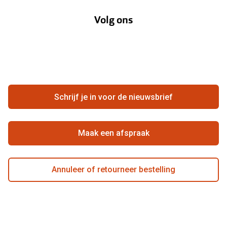
Annuleer of retourneer een bestelling
Lenzenabonnement
Volg ons
Opticiens
Hier de overeenkomst ontbinden
Merken
Vacatures
Meestgestelde vragen
Zakelijk
Contact
Ondernemen bij Pearle
Zorgvergoeding
Schrijf je in voor de nieuwsbrief
Beste winkelketen
Garanties
Actievoorwaarden
Maak een afspraak
Annuleer of retourneer bestelling