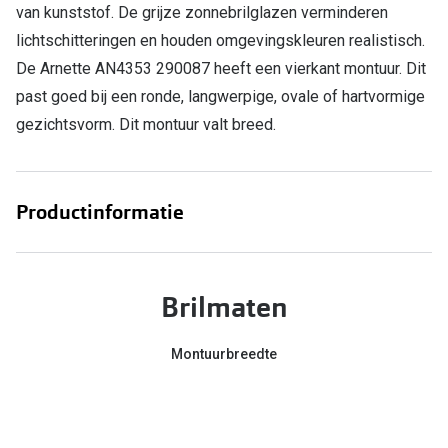
van kunststof. De grijze zonnebrilglazen verminderen
Online hulp & advies
lichtschitteringen en houden omgevingskleuren realistisch.
De Arnette AN4353 290087 heeft een vierkant montuur. Dit
Online bril kopen in maar 4 stappen
past goed bij een ronde, langwerpige, ovale of hartvormige
Soorten brillenglazen
gezichtsvorm. Dit montuur valt breed.
Bril online passen
Brillentrends
Productinformatie
Zorgvergoeding brillen
Meekleurende glazen
Brilmaten
Nachtbril
Montuurbreedte
Alles over brillen