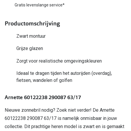
Biofinity
Gratis levenslange service*
Nieuwe collectie
Dailies
Productomschrijving
Merken
Precision
Ray-Ban
Zwart montuur
Alle lenz
DbyD
Grijze glazen
Online h
Michael Kors
Zorgt voor realistische omgevingskleuren
Doe de tes
Emporio Armani
Ideaal te dragen tijden het autorijden (overdag),
Contactle
fietsen, wandelen of golfen
Unofficial
Lenzen op
Oakley
Arnette 60122238 290087 63/17
Alles over
Ralph Lauren
Nieuwe zonnebril nodig? Zoek niet verder! De Arnette
Burberry
60122238 290087 63/17 is namelijk onmisbaar in jouw
collectie. Dit prachtige heren model is zwart en is gemaakt
Alle brillen merken