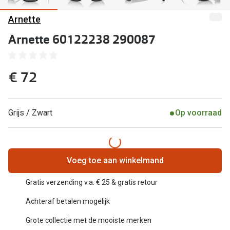
Kant en klare leesbrillen
Arnette
Lenzen di
Brilabonnementen
Arnette 60122238 290087
Acties
Pearle Bril Plan
Pakketkort
Pearle Bril Plan Kids+
€ 72
Lenzenabo
Acties
Start grat
Grijs / Zwart
Op voorraad
Outlet: tot wel 50% korting!
Bekijk all
3 brillen voor de prijs van 1
Merken
Tot €100 korting op jouw nieuwe bril
Voeg toe aan winkelmand
iWear
Bekijk alle brillenacties
Gratis verzending v.a. € 25 & gratis retour
Air Optix
Uitgelicht
Achteraf betalen mogelijk
Acuvue
Grote collectie met de mooiste merken
Complete bril op sterkte: vanaf €30