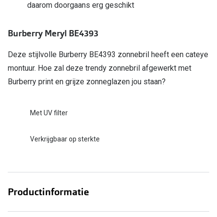
daarom doorgaans erg geschikt
Online hulp & advies
Burberry Meryl BE4393
Online bril kopen in maar 4 stappen
Deze stijlvolle Burberry BE4393 zonnebril heeft een cateye
Soorten brillenglazen
montuur. Hoe zal deze trendy zonnebril afgewerkt met
Bril online passen
Burberry print en grijze zonneglazen jou staan?
Brillentrends
Met UV filter
Zorgvergoeding brillen
Meekleurende glazen
Verkrijgbaar op sterkte
Nachtbril
Alles over brillen
Productinformatie