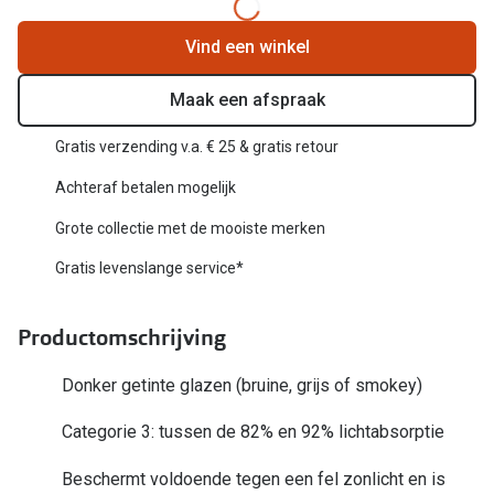
Biofinity
Nieuwe collectie
Vind een winkel
Dailies
Merken
Precision
Maak een afspraak
Ray-Ban
Alle lenz
Gratis verzending v.a. € 25 & gratis retour
DbyD
Achteraf betalen mogelijk
Online h
Michael Kors
Grote collectie met de mooiste merken
Doe de tes
Emporio Armani
Gratis levenslange service*
Contactle
Unofficial
Lenzen op
Productomschrijving
Oakley
Alles over
Donker getinte glazen (bruine, grijs of smokey)
Ralph Lauren
Categorie 3: tussen de 82% en 92% lichtabsorptie
Burberry
Beschermt voldoende tegen een fel zonlicht en is
Alle brillen merken