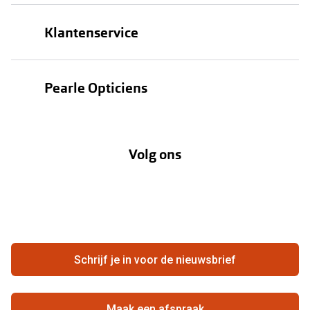
Brillen
Klantenservice
Zonnebrillen
Bestellen
Contactlenzen
Pearle Opticiens
Verzending
Oogmeting
Over Pearle
Annuleer of retourneer een bestelling
Lenzenabonnement
Volg ons
Opticiens
Hier de overeenkomst ontbinden
Merken
Vacatures
Meestgestelde vragen
Zakelijk
Contact
Ondernemen bij Pearle
Zorgvergoeding
Schrijf je in voor de nieuwsbrief
Beste winkelketen
Garanties
Actievoorwaarden
Maak een afspraak