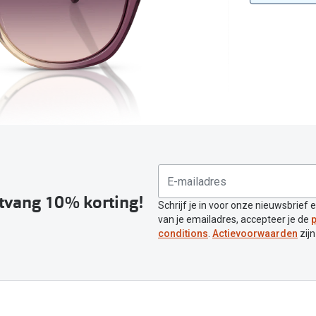
Inloggen mijn account
sterkte: vanaf €30
20-20-2 regel
en
Blog: meer informatie & tips
ntvang 10% korting!
Schrijf je in voor onze nieuwsbrief 
van je emailadres, accepteer je de
p
conditions
.
Actievoorwaarden
zijn