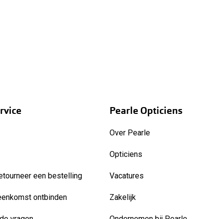
rvice
Pearle Opticiens
Over Pearle
Opticiens
etourneer een bestelling
Vacatures
eenkomst ontbinden
Zakelijk
de vragen
Ondernemen bij Pearle