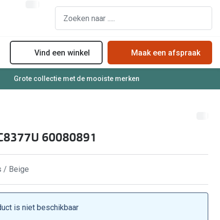
Vind een winkel
Maak een afspraak
Grote collectie met de mooiste merken
assen
Online bril kopen in maar 4 stappen
Soorten zonnebrillenglazen
Soorten brillenglazen
Zonnebril online passen
Bril online passen
Zonnebrillentrends
C8377U 60080891
Brillentrends
Meekleurende glazen
Zorgvergoeding brillen
Alles over zonnebrillen
s / Beige
Meekleurende glazen
Nachtbril
Alles over brillen
duct is niet beschikbaar