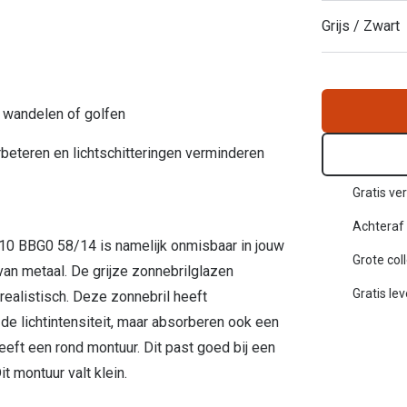
Inloggen mijn account
Grijs / Zwart
sterkte: vanaf €30
20-20-2 regel
en
Blog: meer informatie & tips
n, wandelen of golfen
beteren en lichtschitteringen verminderen
Gratis ver
Achteraf 
10 BBG0 58/14 is namelijk onmisbaar in jouw
Grote col
van metaal. De grijze zonnebrilglazen
Gratis le
ealistisch. Deze zonnebril heeft
de lichtintensiteit, maar absorberen ook een
ft een rond montuur. Dit past goed bij een
t montuur valt klein.