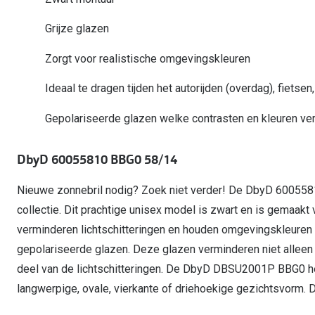
Start gratis met het dragen van lenzen
Kant en klare leesbrillen
Gepolariseerde zonnebril
Gebruiksaanwijzingen
Biofinity
Ray-Ban Icons
Grijze glazen
Lenzen direct herbestellen
Overzetzonnebril
Pearle: Beste Optiekketen!
Dailies
Complete bril op 
Zorgt voor realistische omgevingskleuren
Precision1
Nieuwe collectie
Alle lenzen merk
Ideaal te dragen tijden het autorijden (overdag), fietse
Gepolariseerde glazen welke contrasten en kleuren ver
DbyD 60055810 BBG0 58/14
Nieuwe zonnebril nodig? Zoek niet verder! De DbyD 600558
collectie. Dit prachtige unisex model is zwart en is gemaakt 
verminderen lichtschitteringen en houden omgevingskleuren r
gepolariseerde glazen. Deze glazen verminderen niet alleen 
deel van de lichtschitteringen. De DbyD DBSU2001P BBG0 hee
langwerpige, ovale, vierkante of driehoekige gezichtsvorm. Di