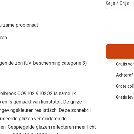
Grijs / Grijs
Inloggen mijn account
sterkte: vanaf €30
uurzame propionaat
20-20-2 regel
en
Blog: meer informatie & tips
uren
egen de zon (UV-bescherming categorie 3)
Gratis ver
Achteraf 
Grote col
 Holbrook OO9102 9102O2 is namelijk
Gratis le
js en is gemaakt van kunststof. De grijze
mgevingskleuren realistisch. Deze zonnebril
ariseerde glazen verminderen de
ngen. Gespiegelde glazen reflecteren meer licht