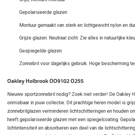
Start gratis met het dragen van lenzen
Kant en klare leesbrillen
Gepolariseerde zonnebril
Gebruiksaanwijzingen
Biofinity
Ray-Ban Icons
Gepolariseerde glazen
Lenzen direct herbestellen
Overzetzonnebril
Pearle: Beste Optiekketen!
Dailies
Complete bril op 
Montuur gemaakt van sterk en lichtgewicht nylon en d
Precision1
Nieuwe collectie
Alle lenzen merk
Grijze glazen. Neutraal zicht. Zie alles in natuurlijke kle
Gespiegelde glazen
Zonnebril voor dagelijks gebruik. Hoge bescherming t
Oakley Holbrook OO9102 O255
Nieuwe sportzonnebril nodig? Zoek niet verder! De Oakley
onmisbaar in jouw collectie. Dit prachtige heren model is gri
zonnebrilglazen verminderen lichtschitteringen en houden o
heeft gepolariseerde glazen met een spiegelcoating. Gepol
lichtintensiteit en absorberen een deel van de lichtschitteri