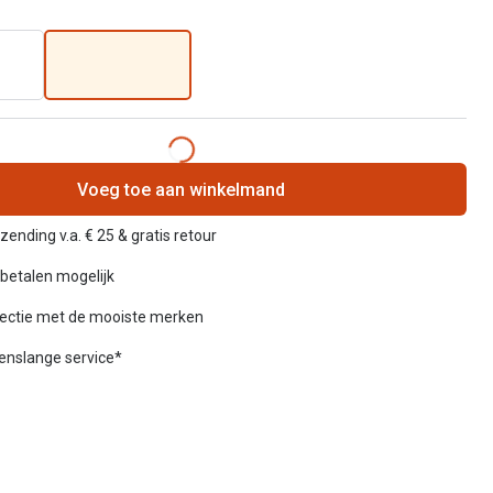
Voeg toe aan winkelmand
zending v.a. € 25 & gratis retour
betalen mogelijk
lectie met de mooiste merken
venslange service*