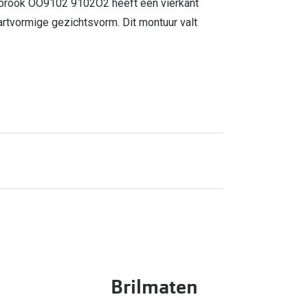
lbrook OO9102 9102O2 heeft een vierkant
hartvormige gezichtsvorm. Dit montuur valt
Brilmaten