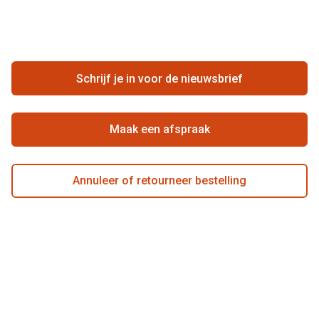
Vacatures
Meestgestelde vragen
Zakelijk
Contact
Ondernemen bij Pearle
Zorgvergoeding
Schrijf je in voor de nieuwsbrief
Beste winkelketen
Garanties
Actievoorwaarden
Maak een afspraak
Annuleer of retourneer bestelling