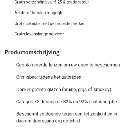
Biofinity
Gratis verzending v.a. € 25 & gratis retour
Nieuwe collectie
Dailies
Achteraf betalen mogelijk
Merken
Grote collectie met de mooiste merken
Precision
Gratis levenslange service*
Ray-Ban
Alle lenz
DbyD
Online h
Productomschrijving
Michael Kors
Doe de tes
Gepolariseerde lenzen om uw ogen te beschermen
Emporio Armani
Contactle
Onmisbaar tijdens het autorijden
Unofficial
Lenzen op
Donker getinte glazen (bruine, grijs of smokey)
Oakley
Alles over
Categorie 3: tussen de 82% en 92% lichtabsorptie
Ralph Lauren
Beschermt voldoende tegen een fel zonlicht en is
Burberry
daarom doorgaans erg geschikt
Alle brillen merken