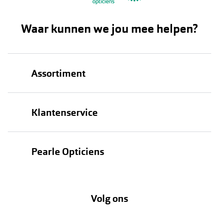
Waar kunnen we jou mee helpen?
Assortiment
Brillen
Klantenservice
Zonnebrillen
Bestellen
Contactlenzen
Pearle Opticiens
Verzending
Oogmeting
Over Pearle
Annuleer of retourneer een bestelling
Lenzenabonnement
Volg ons
Opticiens
Hier de overeenkomst ontbinden
Merken