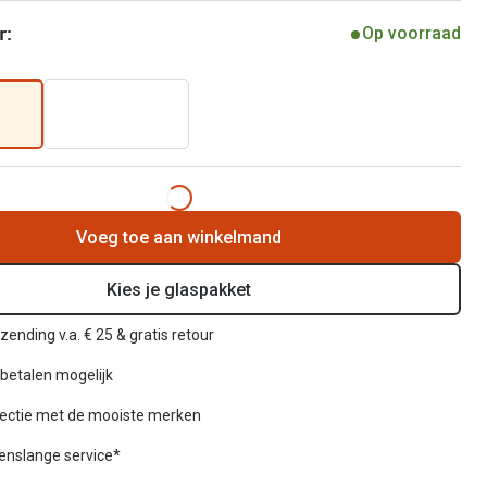
r:
Op voorraad
Voeg toe aan winkelmand
Kies je glaspakket
zending v.a. € 25 & gratis retour
betalen mogelijk
lectie met de mooiste merken
venslange service*