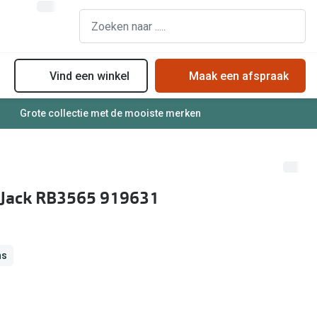
Vind een winkel
Maak een afspraak
Grote collectie met de mooiste merken
assen
Online bril kopen in maar 4 stappen
Soorten zonnebrillenglazen
Soorten brillenglazen
Zonnebril online passen
Bril online passen
Zonnebrillentrends
 Jack RB3565 919631
Brillentrends
Meekleurende glazen
Zorgvergoeding brillen
Alles over zonnebrillen
Meekleurende glazen
ns
Nachtbril
Alles over brillen