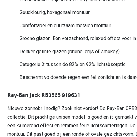
Start gratis met het dragen van lenzen
Kant en klare leesbrillen
Gepolariseerde zonnebril
Gebruiksaanwijzingen
Biofinity
Ray-Ban Icons
Goudkleurig, hexagonaal montuur
Lenzen direct herbestellen
Overzetzonnebril
Pearle: Beste Optiekketen!
Dailies
Complete bril op 
Comfortabel en duurzaam metalen montuur
Precision1
Nieuwe collectie
Alle lenzen merk
Groene glazen. Een verzachtend, relaxed effect voor in
Donker getinte glazen (bruine, grijs of smokey)
Categorie 3: tussen de 82% en 92% lichtabsorptie
Beschermt voldoende tegen een fel zonlicht en is daa
Ray-Ban Jack RB3565 919631
Nieuwe zonnebril nodig? Zoek niet verder! De Ray-Ban 0RB3
collectie. Dit prachtige unisex model is goud en is gemaakt
een kalmerend effect en remmen felle lichtschitteringen. 
montuur. Dit past goed bij een ronde of ovale gezichtsvorm. D