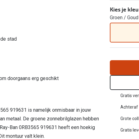
Inloggen mijn account
Kies je kleu
Groen / Goud
sterkte: vanaf €30
20-20-2 regel
en
Blog: meer informatie & tips
 de stad
rom doorgaans erg geschikt
Gratis ver
Achteraf 
565 919631 is namelijk onmisbaar in jouw
 van metaal. De groene zonnebrilglazen hebben
Grote col
De Ray-Ban 0RB3565 919631 heeft een hoekig
Gratis le
it montuur valt klein.