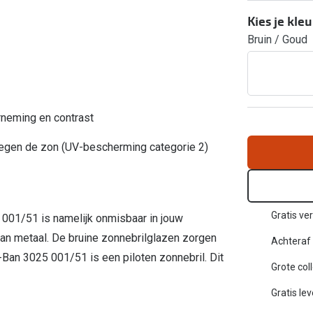
Inloggen mijn account
Kies je kleu
Bruin / Goud
sterkte: vanaf €30
20-20-2 regel
en
Blog: meer informatie & tips
rneming en contrast
tegen de zon (UV-bescherming categorie 2)
Gratis ver
001/51 is namelijk onmisbaar in jouw
van metaal. De bruine zonnebrilglazen zorgen
Achteraf 
-Ban 3025 001/51 is een piloten zonnebril. Dit
Grote col
Gratis le