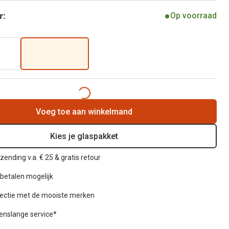
r:
Op voorraad
Voeg toe aan winkelmand
Kies je glaspakket
zending v.a. € 25 & gratis retour
betalen mogelijk
lectie met de mooiste merken
venslange service*