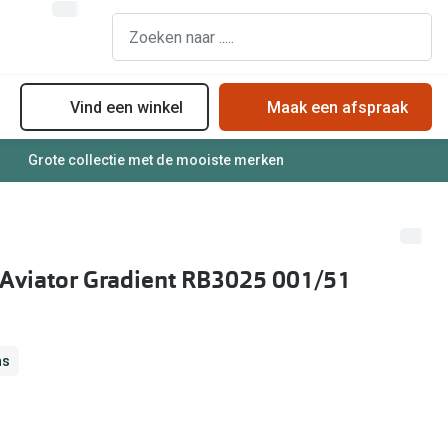
Vind een winkel
Maak een afspraak
Grote collectie met de mooiste merken
assen
Online bril kopen in maar 4 stappen
Soorten zonnebrillenglazen
Soorten brillenglazen
Zonnebril online passen
Bril online passen
Zonnebrillentrends
Aviator Gradient RB3025 001/51
Brillentrends
Meekleurende glazen
Zorgvergoeding brillen
Alles over zonnebrillen
Meekleurende glazen
ns
Nachtbril
Alles over brillen