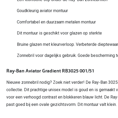
Start gratis met het dragen van lenzen
Kant en klare leesbrillen
Gepolariseerde zonnebril
Gebruiksaanwijzingen
Biofinity
Ray-Ban Icons
Goudkleurig aviator montuur
Lenzen direct herbestellen
Overzetzonnebril
Pearle: Beste Optiekketen!
Dailies
Complete bril op 
Comfortabel en duurzaam metalen montuur
Precision1
Nieuwe collectie
Alle lenzen merk
Dit montuur is geschikt voor glazen op sterkte
Bruine glazen met kleurverloop. Verbeterde dieptewaa
Zonnebril voor dagelijks gebruik. Goede bescherming 
Ray-Ban Aviator Gradient RB3025 001/51
Nieuwe zonnebril nodig? Zoek niet verder! De Ray-Ban 3025 
collectie. Dit prachtige unisex model is goud en is gemaakt 
voor een verhoogd contrast en blokkeren blauw licht. De Ray
past goed bij een ovale gezichtsvorm. Dit montuur valt klein.