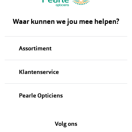
Waar kunnen we jou mee helpen?
Assortiment
Brillen
Klantenservice
Zonnebrillen
Bestellen
Contactlenzen
Pearle Opticiens
Verzending
Oogmeting
Over Pearle
Annuleer of retourneer een bestelling
Lenzenabonnement
Volg ons
Opticiens
Hier de overeenkomst ontbinden
Merken