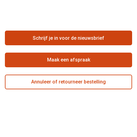
Vacatures
Meestgestelde vragen
Zakelijk
Contact
Ondernemen bij Pearle
Zorgvergoeding
Schrijf je in voor de nieuwsbrief
Beste winkelketen
Garanties
Actievoorwaarden
Maak een afspraak
Annuleer of retourneer bestelling