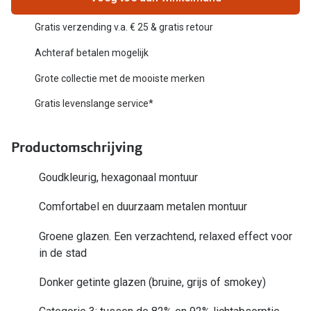
Biofinity
Nieuwe collectie
Gratis verzending v.a. € 25 & gratis retour
Dailies
Merken
Achteraf betalen mogelijk
Precision
Grote collectie met de mooiste merken
Ray-Ban
Alle lenz
Gratis levenslange service*
DbyD
Online h
Michael Kors
Productomschrijving
Doe de tes
Emporio Armani
Goudkleurig, hexagonaal montuur
Contactle
Unofficial
Lenzen op
Comfortabel en duurzaam metalen montuur
Oakley
Alles over
Groene glazen. Een verzachtend, relaxed effect voor
Ralph Lauren
in de stad
Burberry
Donker getinte glazen (bruine, grijs of smokey)
Alle brillen merken