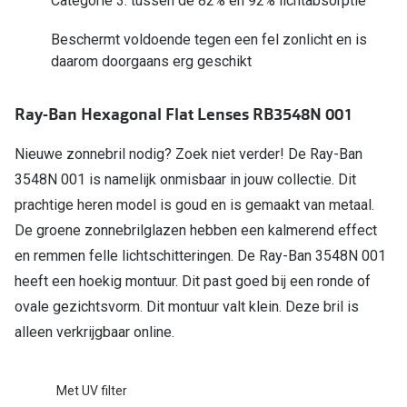
Categorie 3: tussen de 82% en 92% lichtabsorptie
Online hulp & advies
Beschermt voldoende tegen een fel zonlicht en is
daarom doorgaans erg geschikt
Online bril kopen in maar 4 stappen
Ray-Ban Hexagonal Flat Lenses RB3548N 001
Soorten brillenglazen
Bril online passen
Nieuwe zonnebril nodig? Zoek niet verder! De Ray-Ban
3548N 001 is namelijk onmisbaar in jouw collectie. Dit
Brillentrends
prachtige heren model is goud en is gemaakt van metaal.
Zorgvergoeding brillen
De groene zonnebrilglazen hebben een kalmerend effect
en remmen felle lichtschitteringen. De Ray-Ban 3548N 001
Meekleurende glazen
heeft een hoekig montuur. Dit past goed bij een ronde of
Nachtbril
ovale gezichtsvorm. Dit montuur valt klein. Deze bril is
Alles over brillen
alleen verkrijgbaar online.
Met UV filter