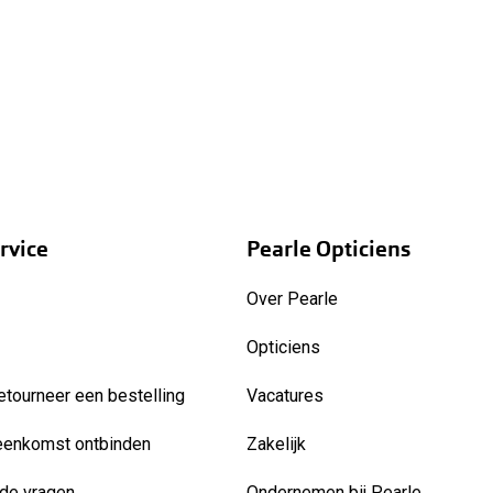
rvice
Pearle Opticiens
Over Pearle
Opticiens
etourneer een bestelling
Vacatures
eenkomst ontbinden
Zakelijk
de vragen
Ondernemen bij Pearle