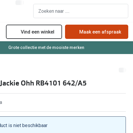
Vind een winkel
Maak een afspraak
Grote collectie met de mooiste merken
assen
Online bril kopen in maar 4 stappen
Soorten zonnebrillenglazen
Soorten brillenglazen
Zonnebril online passen
Bril online passen
Zonnebrillentrends
 Jackie Ohh RB4101 642/A5
Brillentrends
Meekleurende glazen
Zorgvergoeding brillen
Alles over zonnebrillen
a
Meekleurende glazen
Nachtbril
Alles over brillen
duct is niet beschikbaar