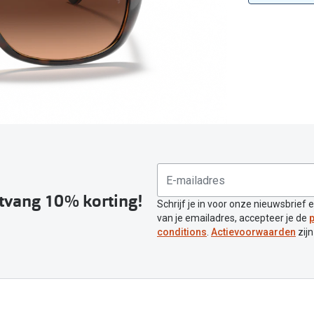
Inloggen mijn account
sterkte: vanaf €30
20-20-2 regel
en
Blog: meer informatie & tips
ntvang 10% korting!
Schrijf je in voor onze nieuwsbrief 
van je emailadres, accepteer je de
p
conditions
.
Actievoorwaarden
zijn