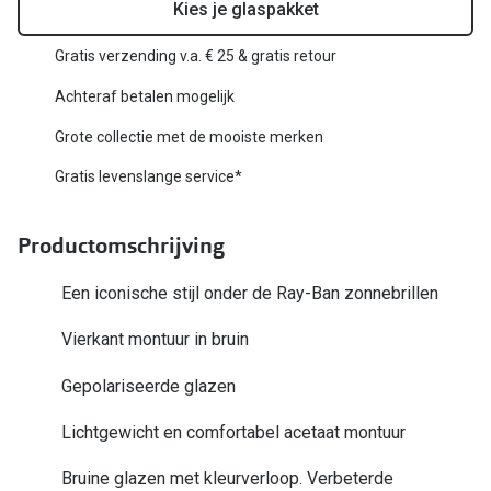
Biofinity
Kies je glaspakket
Nieuwe collectie
Dailies
Gratis verzending v.a. € 25 & gratis retour
Merken
Precision
Achteraf betalen mogelijk
Ray-Ban
Alle lenz
Grote collectie met de mooiste merken
DbyD
Gratis levenslange service*
Online h
Michael Kors
Doe de tes
Productomschrijving
Emporio Armani
Contactle
Een iconische stijl onder de Ray-Ban zonnebrillen
Unofficial
Lenzen op
Vierkant montuur in bruin
Oakley
Alles over
Gepolariseerde glazen
Ralph Lauren
Lichtgewicht en comfortabel acetaat montuur
Burberry
Bruine glazen met kleurverloop. Verbeterde
Alle brillen merken