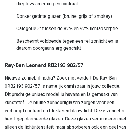
dieptewaarneming en contrast
Online hulp & advies
Donker getinte glazen (bruine, grijs of smokey)
Online bril kopen in maar 4 stappen
Categorie 3: tussen de 82% en 92% lichtabsorptie
Soorten brillenglazen
Beschermt voldoende tegen een fel zonlicht en is
daarom doorgaans erg geschikt
Bril online passen
Brillentrends
Ray-Ban Leonard RB2193 902/57
Zorgvergoeding brillen
Nieuwe zonnebril nodig? Zoek niet verder! De Ray-Ban
Meekleurende glazen
0RB2193 902/57 is namelijk onmisbaar in jouw collectie.
Dit prachtige unisex model is havana en is gemaakt van
Nachtbril
kunststof. De bruine zonnebrilglazen zorgen voor een
Alles over brillen
verhoogd contrast en blokkeren blauw licht. Deze zonnebril
heeft gepolariseerde glazen. Deze glazen verminderen niet
alleen de lichtintensiteit, maar absorberen ook een deel van