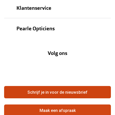
Brillen
Klantenservice
Zonnebrillen
Bestellen
Contactlenzen
Pearle Opticiens
Verzending
Oogmeting
Over Pearle
Annuleer of retourneer een bestelling
Lenzenabonnement
Volg ons
Opticiens
Hier de overeenkomst ontbinden
Merken
Vacatures
Meestgestelde vragen
Zakelijk
Contact
Ondernemen bij Pearle
Zorgvergoeding
Schrijf je in voor de nieuwsbrief
Beste winkelketen
Garanties
Actievoorwaarden
Maak een afspraak